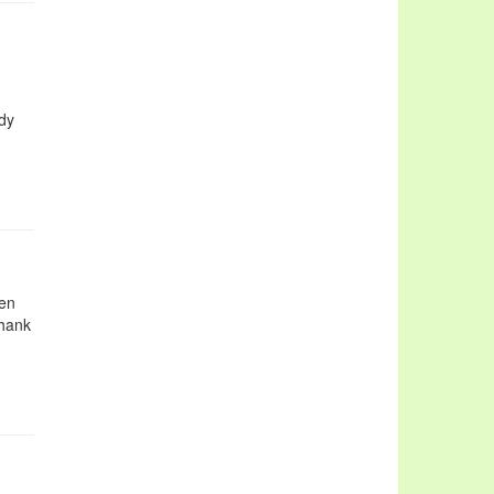
dy
hen
Thank