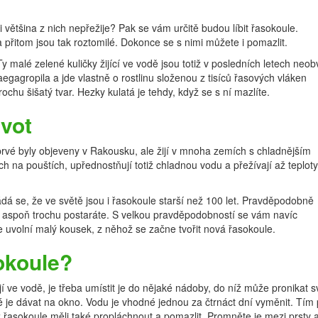
i většina z nich nepřežije? Pak se vám určitě budou líbit řasokoule.
 přitom jsou tak roztomilé. Dokonce se s nimi můžete i pomazlit.
 Ty malé zelené kuličky žijící ve vodě jsou totiž v posledních letech neob
aegagropila a jde vlastně o rostlinu složenou z tisíců řasových vláken
chu šišatý tvar. Hezky kulatá je tehdy, když se s ní mazlíte.
ivot
rvé byly objeveny v Rakousku, ale žijí v mnoha zemích s chladnějším
 na pouštích, upřednostňují totiž chladnou vodu a přežívají až teploty
dá se, že ve světě jsou i řasokoule starší než 100 let. Pravděpodobně
 ně aspoň trochu postaráte. S velkou pravděpodobností se vám navíc
e uvolní malý kousek, z něhož se začne tvořit nová řasokoule.
sokoule?
 ve vodě, je třeba umístit je do nějaké nádoby, do níž může pronikat sv
ré je dávat na okno. Vodu je vhodné jednou za čtrnáct dní vyměnit. Tím
ž řasokoule měli také propláchnout a pomazlit. Promněte je mezi prsty 