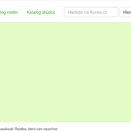
log rostlin
Katalog škůdců
Hle
asokoule: Rostlina, která vám neuschne