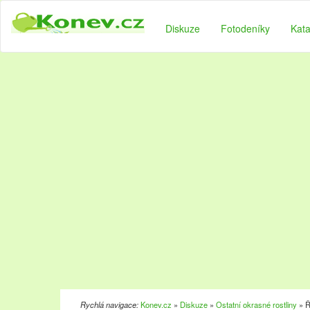
Diskuze
Fotodeníky
Kata
Rychlá navigace:
Konev.cz
»
Diskuze
»
Ostatní okrasné rostliny
» Ř