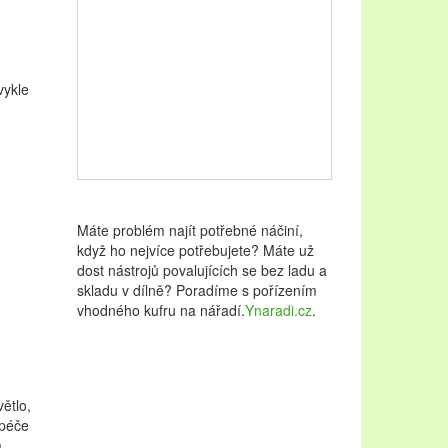
vykle
Máte problém najít potřebné náčiní,
když ho nejvíce potřebujete? Máte už
dost nástrojů povalujících se bez ladu a
skladu v dílně? Poradíme s pořízením
vhodného kufru na nářadí.
Ynaradi.cz
.
ětlo,
 péče
a