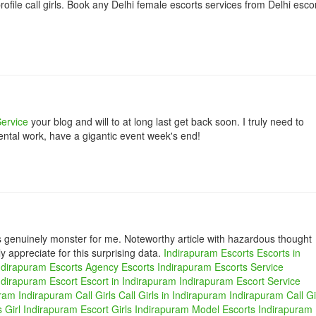
ofile call girls. Book any Delhi female escorts services from Delhi esco
Service
your blog and will to at long last get back soon. I truly need to
tal work, have a gigantic event week's end!
is genuinely monster for me. Noteworthy article with hazardous thought
ly appreciate for this surprising data.
Indirapuram Escorts
Escorts in
ndirapuram Escorts Agency
Escorts Indirapuram
Escorts Service
ndirapuram Escort
Escort in Indirapuram
Indirapuram Escort Service
uram
Indirapuram Call Girls
Call Girls in Indirapuram
Indirapuram Call Gi
 Girl
Indirapuram Escort Girls
Indirapuram Model Escorts
Indirapuram