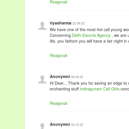
Reagovat
riyasharma
22.09.22
We have one of the most hot call young wome
Concerning
Delhi Escorts Agency
, we are 
life, you fathom you will have a fair night in
Reagovat
Anonymni
26.09.22
Hi Dear.., Thank you for saving an edge to 
enchanting stuff
Indirapuram Call Girls
conce
Reagovat
Anonymni
04.10.22