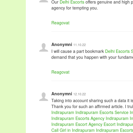
Our
Delhi Escorts
offers genuine and high pr
agency for tempting you.
Reagovat
Anonymni
11.10.22
I will cause a part bookmark
Delhi Escorts 
demand that you happen with your fundamen
Reagovat
Anonymni
12.10.22
Taking into account sharing such a data it 
Thank you for such an affirmed article. I tru
Indirapuram
Indirapuram Escorts Service
I
Indirapuram
Escorts Agency Indirapuram
I
Indirapuram Escort Agency
Escort Indirap
Call Girl in Indirapuram
Indirapuram Escorts