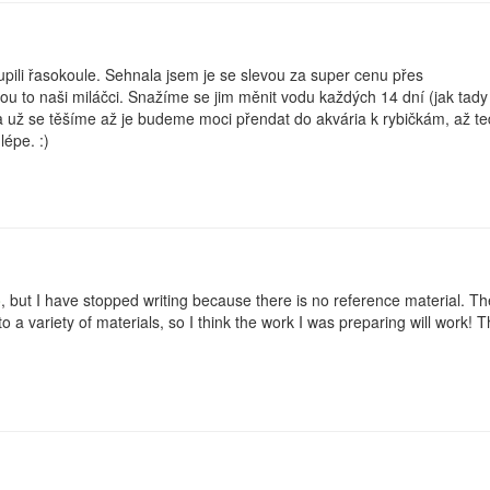
pili řasokoule. Sehnala jsem je se slevou za super cenu přes
sou to naši miláčci. Snažíme se jim měnit vodu každých 14 dní (jak tady
a už se těšíme až je budeme moci přendat do akvária k rybičkám, až te
épe. :)
o
, but I have stopped writing because there is no reference material. T
 to a variety of materials, so I think the work I was preparing will work! 