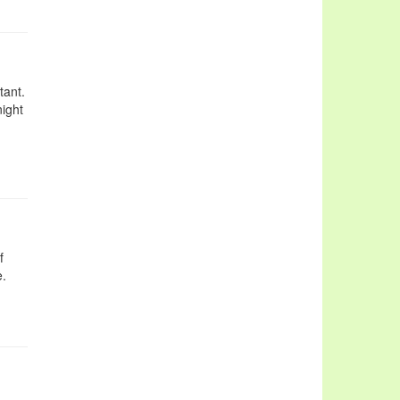
tant.
night
f
e.