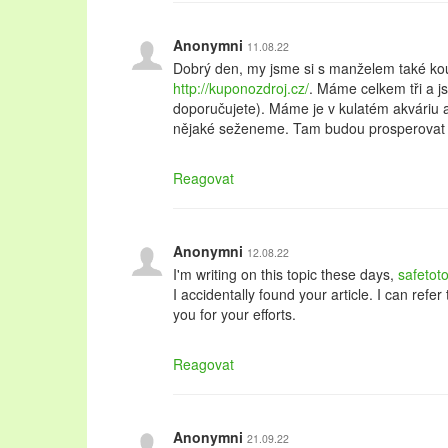
Anonymni
11.08.22
Dobrý den, my jsme si s manželem také kou
http://kuponozdroj.cz/
. Máme celkem tři a j
doporučujete). Máme je v kulatém akváriu 
nějaké seženeme. Tam budou prosperovat l
Reagovat
Anonymni
12.08.22
I'm writing on this topic these days,
safetot
I accidentally found your article. I can refer
you for your efforts.
Reagovat
Anonymni
21.09.22