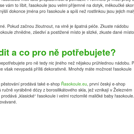
e se vám to líbit, řasokoule jsou velmi příjemné na dotyk, měkoučké sko
vymýšlí dokonce jména pro řasokoule a spíš než rostlinkou jsou jejich ma
né. Pokud začnou žloutnout, na vině je špatná péče. Zkuste nádobu
asokoule zhnědne, zšediví a postižené místo je slizké, zkuste dané místo
it a co pro ně potřebujete?
 nepotřebujete pro ně tedy nic jiného než nějakou průhlednou nádobu. 
nice však nevypadá příliš dekorativně. Mnohdy máte možnost řasokoule
ch pěstování prodává také e-shop
Řasokoule­.eu
, první český e-shop
ručně vyráběné dózy z borosilikátového skla, jež vznikají v Železném
p prodává „klasické“ řasokoule i velmi roztomilé maličké baby řasokoule
čovávané.