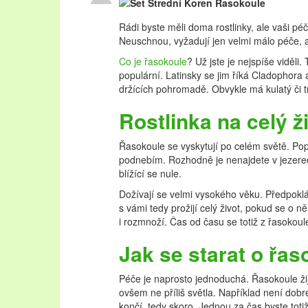
Rádi byste měli doma rostlinky, ale vaši péč
Neuschnou, vyžadují jen velmi málo péče, a
Co je řasokoule
? Už jste je nejspíše viděli.
populární. Latinsky se jim říká Cladophora 
držících pohromadě. Obvykle má kulatý či tro
Rostlinka na celý ž
Řasokoule se vyskytují po celém světě. Pop
podnebím. Rozhodně je nenajdete v jezerech
blížící se nule.
Dožívají se velmi vysokého věku. Předpoklá
s vámi tedy prožijí celý život, pokud se o
i rozmnoží. Čas od času se totiž z řasokoul
Jak se starat o řa
Péče je naprosto jednoduchá. Řasokoule žijí
ovšem ne příliš světla. Například není dob
končí, tedy skoro. Jednou za čas byste toti