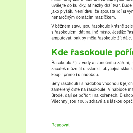
uválejte do kuličky, ať hezky drží tvar. Bud
jako plyšák. Není divu, že spousta lidí si 
nenáročným domácím mazlíčkem.
V běžném stavu jsou řasokoule krásně zele
s řasokoulemi dát na jiné místo. Jestliže ř
amputovat, pak by měla řasokoule žít dále.
Kde řasokoule poříd
Řasokoule žijí z vody a slunečního záření,
začátek může jít o sklenici, obyčejná skle
koupit přímo i s nádobou.
Sety řasokoulí i s nádobou vhodnou k jeji
zaměřený čistě na řasokoule. V nabídce má 
Brodě, dají se pořídit i na kořenech. E-sho
Všechny jsou 100% zdravé a s láskou ope
Reagovat