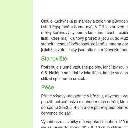
Cibule kuchyňská je starobylá zelenina původem 
i staří Egypťané a Sumerové. V ČR je zároveň n
mělký kořenový systém a konzumní část – cibul
listů, které mají kruhový průřez a jsou duté. Můž
stonek, nesoucí květenství složené z mnoha ob
jejichž okvětní lístky jsou bílé s narůžovělým 
Stanoviště
Potřebuje slunné vzdušné polohy, lehčí živnou 
6,5. Nejlépe se jí daří v lokalitách, kde je víc
sklizni spíš méně srážek.
Péče
Přímé výsevy provádíme v březnu, abychom využ
použít mořené osivo dlouhodenních odrůd, kte
do sponu 30×3,5–4 cm a dle potřeby jednotíme.
července do září.
Výsadba ze sazečky má vegetaci dlouhou 120 d
vysazujeme do sponu 30 × 8–10 cm a sklízet ci