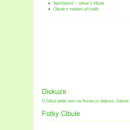
Nachlazení – odvar z cibule
Cibule s medem při kašli
Diskuze
Oblast Lednicko-valtického areálu návštěvníkům
krásné zahrady. Pojďte strávit dovolenou na Led
O Cibuli ještě není na Konev.cz diskuze. Založe j
navštěvovaných městech na stránkách
ubytová
upřednostňujete přírodu a les, vyberte si
chaty 
Fotky Cibule
Dovolená v této lokalitě se vyplatí v každém ro
vinobraní.