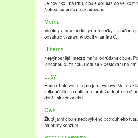
Je novinkou na trhu, cibule dorůstá do velikosti 
Nehodí se příliš na skladování.
Gerda
Víceletý a mrazuodolný druh sečky. Je určena pr
obsahuje významný podíl vitamínu C.
Hiberna
Nejvýnosnější mezi zimními odrůdami cibule. Po
lahodnou dužninou. Hodí se k pěstování na nať i 
Lusy
Raná cibule vhodná pro jarní výsevy. Má atrakt
velkopěstiteli je oblíbená, protože dobře snáší
dobře skladovatelná.
Owa
Žlutá jarní cibule neobvyklého podlouhlého tvar
na přímý konzum.
Rossa di Firenze