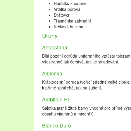
Háďátko zhoubné
Vrtalka pórová
Drátovci
Třásněnka zahradní
Krčková hniloba
Druhy
Angostana
Bílá pozdní odrůda uniformního vzrůstu tolerantn
všestranně jak čerstvá, tak ke skladování.
Albienka
Krátkodenní odrůda tvořící středně velké cibule.
k přímé spotřebě, tak na sušení.
Ambition F1
Šalotka jasně žluté barvy vhodná pro přímé výs
obsahu vitamínů a minerálů.
Blanco Duro