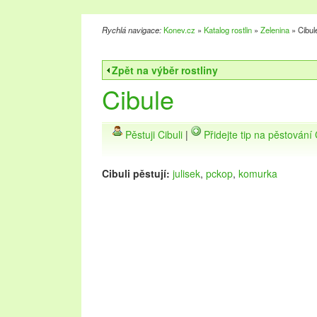
Rychlá navigace:
Konev.cz
»
Katalog rostlin
»
Zelenina
» Cibul
Zpět na výběr rostliny
Cibule
Pěstuji Cibuli
|
Přidejte tip na pěstování 
Cibuli pěstují:
julisek
,
pckop
,
komurka