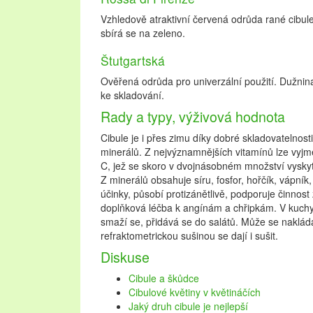
Vzhledově atraktivní červená odrůda rané cibul
sbírá se na zeleno.
Štutgartská
Ověřená odrůda pro univerzální použití. Dužnina
ke skladování.
Rady a typy, výživová hodnota
Cibule je i přes zimu díky dobré skladovatelnos
minerálů. Z nejvýznamnějších vitamínů lze vyjm
C, jež se skoro v dvojnásobném množství vysky
Z minerálů obsahuje síru, fosfor, hořčík, vápník,
účinky, působí protizánětlivě, podporuje činnost 
doplňková léčba k angínám a chřipkám. V kuchy
smaží se, přidává se do salátů. Může se nakláda
refraktometrickou sušinou se dají i sušit.
Diskuse
Cibule a škůdce
Cibulové květiny v květináčích
Jaký druh cibule je nejlepší