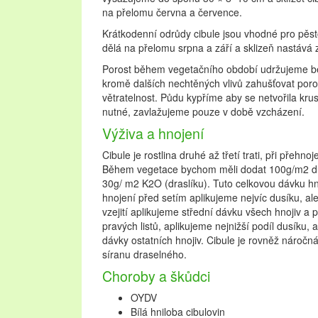
na přelomu června a července.
Krátkodenní odrůdy cibule jsou vhodné pro pěst
dělá na přelomu srpna a září a sklizeň nastává 
Porost během vegetačního období udržujeme be
kromě dalších nechtěných vlivů zahušťovat poros
větratelnost. Půdu kypříme aby se netvořila kru
nutné, zavlažujeme pouze v době vzcházení.
Výživa a hnojení
Cibule je rostlina druhé až třetí trati, při přehno
Během vegetace bychom měli dodat 100g/m2 du
30g/ m2 K2O (draslíku). Tuto celkovou dávku hn
hnojení před setím aplikujeme nejvíc dusíku, al
vzejití aplikujeme střední dávku všech hnojiv a po
pravých listů, aplikujeme nejnižší podíl dusíku,
dávky ostatních hnojiv. Cibule je rovněž náročná
síranu draselného.
Choroby a škůdci
OYDV
Bílá hniloba cibulovin