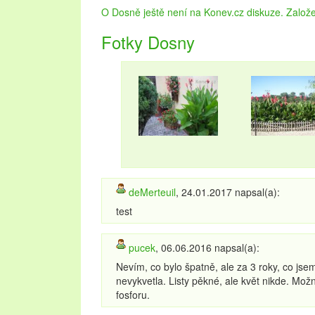
krásné zahrady. Pojďte strávit dovolenou na Led
O Dosně ještě není na Konev.cz diskuze. Založe 
navštěvovaných městech na stránkách
ubytová
upřednostňujete přírodu a les, vyberte si
chaty 
Fotky Dosny
Dovolená v této lokalitě se vyplatí v každém ro
vinobraní.
deMerteuil
, 24.01.2017 napsal(a):
test
pucek
, 06.06.2016 napsal(a):
Nevím, co bylo špatně, ale za 3 roky, co jse
nevykvetla. Listy pěkné, ale květ nikde. Mož
fosforu.