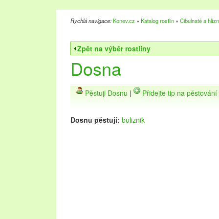
Rychlá navigace:
Konev.cz
»
Katalog rostlin
»
Cibulnaté a hlíz
Zpět na výběr rostliny
Dosna
Pěstuji Dosnu
|
Přidejte tip na pěstován
Dosnu pěstují:
buliznik