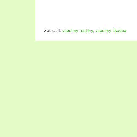
Zobrazit:
všechny rostliny
,
všechny škůdce