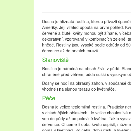
Dosna je hlíznatá rostlina, kterou přivezli španěl
Ameriky. Její vzhled upoutá na první pohled. Kv
červené a žluté, květy mohou být žíhané, vícebar
dekorativní, vzorované v kombinacích zelené, 
hnědé. Rostliny jsou vysoké podle odrůdy od 50
července až do prvních mrazů.
Stanoviště
Rostlina je náročná na obsah živin v půdě. Stano
chráněné před větrem, půda sušší s vysokým 
Dosny se hodí na okrasný záhon, v součansé dob
vhodné i na slunou terasu do květináče.
Péče
Dosna je velice teplomilná rostlina. Prakticky ne
v chladnějších oblastech. Je velice choulostivá 
ven do půdy až po polovině května. Takto vysaz
července. Chceme-li dobu květu uspíšit, může
doma v květináči. Po celou dobu růstu a kvetení j