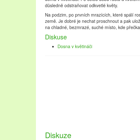
důsledně odstraňovat odkvetlé květy.
Na podzim, po prvních mrazících, které spálí rost
země. Je dobré je nechat proschnout a pak uloži
na chladné, bezmrazé, suché místo, kde přečkaj
Diskuse
Dosna v květináči
Diskuze
Oblast Lednicko-valtického areálu návštěvníkům