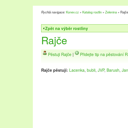
Rychlá navigace:
Konev.cz
»
Katalog rostlin
»
Zelenina
» Rajč
Zpět na výběr rostliny
Rajče
Pěstuji Rajče
|
Přidejte tip na pěstování R
Rajče pěstují:
Lacenka
,
bubli
,
JVP
,
Barush
,
Ja