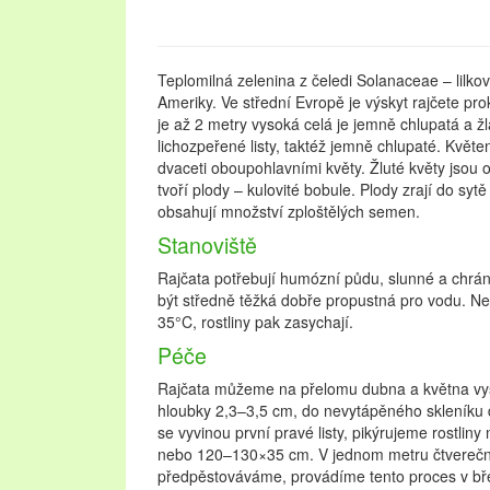
Teplomilná zelenina z čeledi Solanaceae – lilkovi
Ameriky. Ve střední Evropě je výskyt rajčete pro
je až 2 metry vysoká celá je jemně chlupatá a 
lichozpeřené listy, taktéž jemně chlupaté. Květen
dvaceti oboupohlavními květy. Žluté květy jsou
tvoří plody – kulovité bobule. Plody zrají do syt
obsahují množství zploštělých semen.
Stanoviště
Rajčata potřebují humózní půdu, slunné a chrá
být středně těžká dobře propustná pro vodu. Nes
35°C, rostliny pak zasychají.
Péče
Rajčata můžeme na přelomu dubna a května vy
hloubky 2,3–3,5 cm, do nevytápěného skleníku 
se vyvinou první pravé listy, pikýrujeme rostl
nebo 120–130×35 cm. V jednom metru čtverečné
předpěstováváme, provádíme tento proces v bř