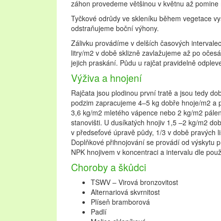
záhon provedeme většinou v květnu až pomine r
Tyčkové odrůdy ve skleníku během vegetace vy
odstraňujeme boční výhony.
Zálivku provádíme v delších časových intervalec
litry/m2 v době sklizně zavlažujeme až po očes
jejich praskání. Půdu u rajčat pravidelně odpl
Výživa a hnojení
Rajčata jsou plodinou první tratě a jsou tedy d
podzim zapracujeme 4–5 kg dobře hnoje/m2 a
3,6 kg/m2 mletého vápence nebo 2 kg/m2 pále
stanovišti. U dusíkatých hnojiv 1,5 –2 kg/m2 dobré
v předseťové úpravě půdy, 1/3 v době pravých li
Doplňkové přihnojování se provádí od výskytu 
NPK hnojivem v koncentraci a intervalu dle použ
Choroby a škůdci
TSWV – Virová bronzovitost
Alternariová skvrnitost
Plíseň bramborová
Padlí