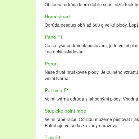
Oblíbená odrůda která dobře snáší nižší teplot
Homestead
Odrůda nesoucí obří až 500 g velké plody. Lepš
Parto F1
Co se týká podmínek pěstování, je to velmi plas
i na delší skladování.
Perun
Nese žluté hruškovité plody. Je bujného vzrůst
velmi tvárná.
Pollicino F1
Velmi tvárná odrůda s lahodnými plody. Vhodná 
Stupické polní rané
Velmi rané rajče. Odrůdu můžeme pěstovat i ja
Potřebuje větší dávku vody nárazově.
Tipo F1