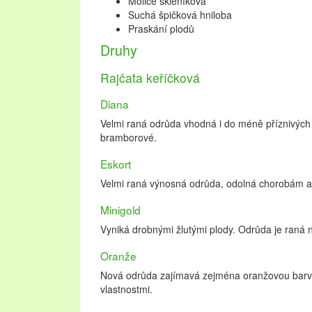
Molice skleníková
Suchá špičková hniloba
Praskání plodů
Druhy
Rajčata keříčková
Diana
Velmi raná odrůda vhodná i do méně příznivých o
bramborové.
Eskort
Velmi raná výnosná odrůda, odolná chorobám 
Minigold
Vyniká drobnými žlutými plody. Odrůda je raná 
Oranže
Nová odrůda zajímavá zejména oranžovou barvo
vlastnostmi.