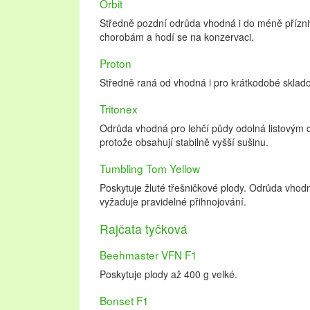
Orbit
Středně pozdní odrůda vhodná i do méně přízniv
chorobám a hodí se na konzervaci.
Proton
Středně raná od vhodná i pro krátkodobé sklado
Tritonex
Odrůda vhodná pro lehčí půdy odolná listovým c
protože obsahují stabilně vyšší sušinu.
Tumbling Tom Yellow
Poskytuje žluté třešničkové plody. Odrůda vho
vyžaduje pravidelné přihnojování.
Rajčata tyčková
Beehmaster VFN F1
Poskytuje plody až 400 g velké.
Bonset F1