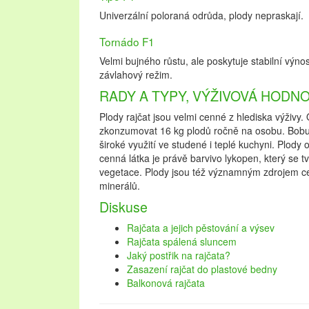
Univerzální poloraná odrůda, plody nepraskají.
Tornádo F1
Velmi bujného růstu, ale poskytuje stabilní výnosy
závlahový režim.
RADY A TYPY, VÝŽIVOVÁ HODN
Plody rajčat jsou velmi cenné z hlediska výživy.
zkonzumovat 16 kg plodů ročně na osobu. Bobule
široké využití ve studené i teplé kuchyni. Plody 
cenná látka je právě barvivo lykopen, který se t
vegetace. Plody jsou též významným zdrojem ce
minerálů.
Diskuse
Rajčata a jejich pěstování a výsev
Rajčata spálená sluncem
Jaký postřik na rajčata?
Zasazení rajčat do plastové bedny
Balkonová rajčata