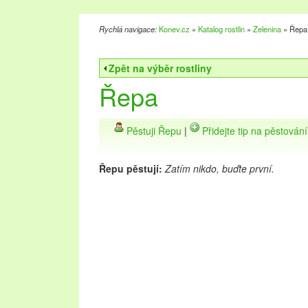
Rychlá navigace:
Konev.cz
»
Katalog rostlin
»
Zelenina
» Řepa
Zpět na výběr rostliny
Řepa
Pěstuji Řepu
|
Přidejte tip na pěstován
Řepu pěstují:
Zatím nikdo, buďte první.