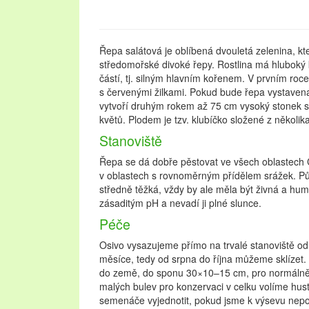
Řepa salátová je oblíbená dvouletá zelenina, kt
středomořské divoké řepy. Rostlina má hlubok
částí, tj. silným hlavním kořenem. V prvním roce v
s červenými žilkami. Pokud bude řepa vystaven
vytvoří druhým rokem až 75 cm vysoký stonek s
květů. Plodem je tzv. klubíčko složené z někol
Stanoviště
Řepa se dá dobře pěstovat ve všech oblastech 
v oblastech s rovnoměrným přídělem srážek. Půda
středně těžká, vždy by ale měla být živná a hu
zásaditým pH a nevadí ji plné slunce.
Péče
Osivo vysazujeme přímo na trvalé stanoviště od
měsíce, tedy od srpna do října můžeme sklízet.
do země, do sponu 30×10–15 cm, pro normálně v
malých bulev pro konzervaci v celku volíme hustš
semenáče vyjednotit, pokud jsme k výsevu nepouž