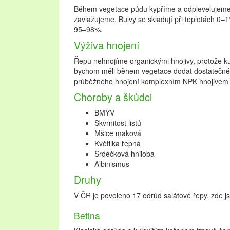
Během vegetace půdu kypříme a odplevelujeme.
zavlažujeme. Bulvy se skladují při teplotách 0–1
95–98%.
Výživa hnojení
Řepu nehnojíme organickými hnojivy, protože ku
bychom měli během vegetace dodat dostatečné m
průběžného hnojení komplexním NPK hnojivem 
Choroby a škůdci
BMYV
Skvrnitost listů
Mšice maková
Květilka řepná
Srdéčková hniloba
Albinismus
Druhy
V ČR je povoleno 17 odrůd salátové řepy, zde js
Betina