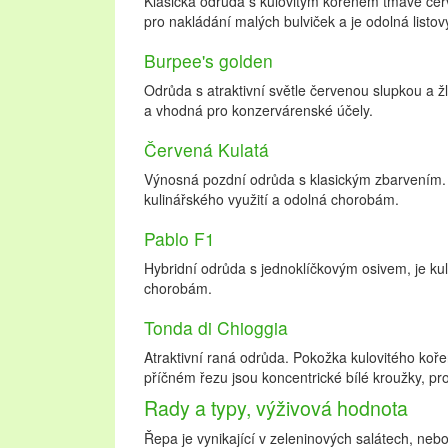
Klasická odrůda s kulovitým kořenem tmavě če
pro nakládání malých bulviček a je odolná listo
Burpee's golden
Odrůda s atraktivní světle červenou slupkou a ž
a vhodná pro konzervárenské ú­čely.
Červená Kulatá
Výnosná pozdní odrůda s klasickým zbarvením. 
kulinářského využití a odolná chorobám.
Pablo F1
Hybridní odrůda s jednoklíčkovým osivem, je ku
chorobám.
Tonda di Chioggia
Atraktivní raná odrůda. Pokožka kulovitého koř
příčném řezu jsou koncentrické bílé kroužky, pr
Rady a typy, výživová hodnota
Řepa je vynikající v zeleninových salátech, neb