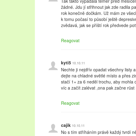
Tak takto vypadala téměř před měsícem
žádné. Jdu jí střihnout jak zde radila p
rok konečně dočkám. Už mám ze všech 
k tomu počasí to působí ještě depresiv
zvědavá, jak se příští rok předvede pot
Reagovat
kyti5
10.10.11
Nechte ji nejdřív opadat všechny listy a
dejte na chladné světlé místo a přes z
stačí 1× za 6 neděl trochu, aby mohla od
víc a začít zalévat ,ona pak začne růs
Reagovat
cajik
10.10.11
No s tím stříháním právě každý tvrdí n