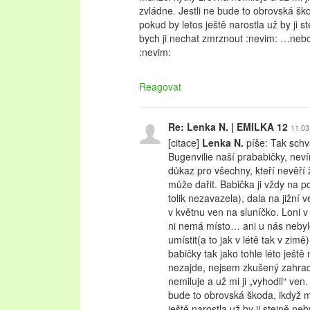
zvládne. Jestli ne bude to obrovská šk
pokud by letos ještě narostla už by ji 
bych ji nechat zmrznout :nevim: …ne
:nevim:
Reagovat
Re: Lenka N. | EMILKA 12
11.03
[citace]
Lenka N.
píše: Tak schv
Bugenvilie naší prababičky, nevím
důkaz pro všechny, kteří nevěří
může dařit. Babička ji vždy na p
tolik nezavazela), dala na jižní
v květnu ven na sluníčko. Loni v 
ni nemá místo… ani u nás nebyl
umístit(a to jak v létě tak v zim
babičky tak jako tohle léto ještě
nezajde, nejsem zkušený zahrad
nemiluje a už mi ji „vyhodil“ ven
bude to obrovská škoda, ikdyž m
ještě narostla už by ji stejně ne