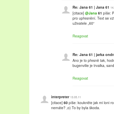
Re: Jana 61 | Jana 61
14
[citace]
@Jana
61
píše: P
pro upřesnění. Text se vzt
uživatele „60“
Reagovat
Re: Jana 61 | jarka ond
Ano je to přesně tak, hodn
bugenvilie je trvalka, sand
Reagovat
interpreter
13.05.11
[citace]
60
píše: koukněte jak mi loni ros
nemáte? ,o) To by byla škoda.