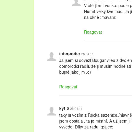
V étě ji mít venku. podle 
Nemít velky květináč. Já 
na okně :mavam:
Reagovat
interpreter
25.04.11
Já jsem si dovezl Bouganvileu z dvole
domorodci radili, že ji musím hodně stř
bujně jako jim ,o)
Reagovat
kyti5
25.04.11
taky si vozím z Řecka sazenice,/hlavně 
jsem dostala , ta je místní. A už jsem ji 
vyvede. Díky za radu. :palec: