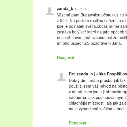
zanda_b
11.05.11
Vážená paní.Buganvileu pěstuji už 13 
z Itálie.Na podzim rostlinu seříznu a u
kde je dostatek světla.občas mírně za
zůstává holý keř který na jaře opět obr
nesestříhávám,mám­zkušenost že rostli
mnoho úspěchů.S poz­dravem Jana.
Reagovat
Re: zanda_b | Jitka Pospíšilo
Dobrý den, mám prosbu-jak tak č
použila jsem váš návod na pěst
v domě, kam jsem ji přenesla-o
nádherná. Jak postupovat nyní?
chladnější místnosti, ale jak za
moje vymodlená květina a nechci o
Reagovat