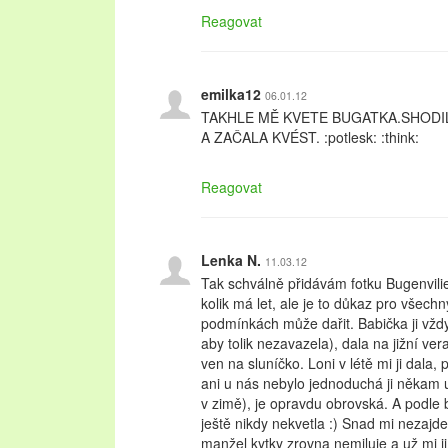
Reagovat
emilka12
06.01.12
TAKHLE MĚ KVETE BUGATKA.SHODI
A ZAČALA KVÉST. :potlesk: :think:
Reagovat
Lenka N.
11.03.12
Tak schválně přidávám fotku Bugenvili
kolik má let, ale je to důkaz pro všechny
podmínkách může dařit. Babička ji vžd
aby tolik nezavazela), dala na jižní ve
ven na sluníčko. Loni v létě mi ji dala
ani u nás nebylo jednoduchá ji někam um
v zimě), je opravdu obrovská. A podle b
ještě nikdy nekvetla :) Snad mi nezaj
manžel kytky zrovna nemiluje a už mi ji