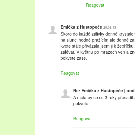
Reagovat
Emička z Hustopeče
20.09.13
Skoro do každé zálivky denně krystalon 
na slunci hodně pražícím ale denně za
kvete stále přivázala jsem ji k žebříčk
zalévat. V květnu po mrazech ven a zno
pokvete zase.
Reagovat
Re: Emička z Hustopeče | ond
A měla by se co 3 roky přesadit
pokvete
Reagovat