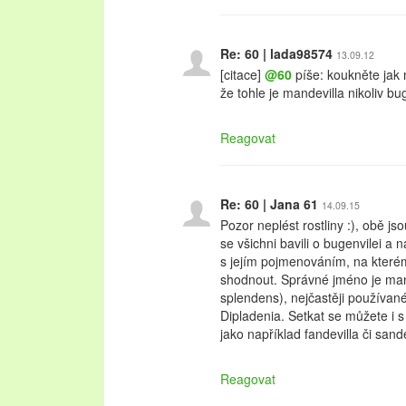
Re: 60 | lada98574
13.09.12
[citace]
@60
píše: koukněte jak m
že tohle je mandevilla nikoliv bu
Reagovat
Re: 60 | Jana 61
14.09.15
Pozor neplést rostliny :), obě j
se všichni bavili o bugenvilei a n
s jejím pojmenováním, na kter
shodnout. Správné jméno je man
splendens), nejčastěji používa
Dipladenia. Setkat se můžete i
jako například fandevilla či san
Reagovat