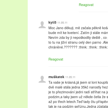
Reagovat
kyti5
11.05.11
Moc Jano děkuji, mě začala pěkně koša
bude mít ke kvetení. Zatím ji stále m
Nevím zda by ji nepoškodily deště , co 
to tu na jižní stranu celý den parno .Al
chráněné.??????? :think: :think: :think
Reagovat
muškatek
11.05.11
Ta vaše je krásná,já jsem si loni koup
dvě malé stála jedna 35kč narostly hez
je to přezimování jedni radí stříhat na j
podzim,a taky jsem už někde četla že s
až po třech letech.Teď tady čtu příspě
tak je na podzim seříznu.Jedna zůstala 