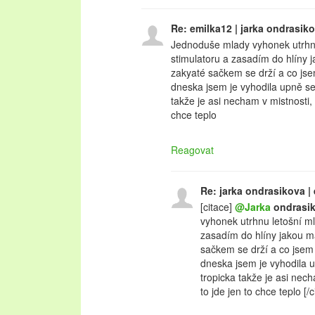
Re: emilka12 | jarka ondrasik
Jednoduše mlady vyhonek utrhn
stimulatoru a zasadím do hlíny 
zakyaté sačkem se drží a co jse
dneska jsem je vyhodila upně se
takže je asi necham v mistnosti, 
chce teplo
Reagovat
Re: jarka ondrasikova |
[citace]
@Jarka
ondrasi
vyhonek utrhnu letošní m
zasadím do hlíny jakou m
sačkem se drží a co jsem 
dneska jsem je vyhodila u
tropicka takže je asi nec
to jde jen to chce teplo [