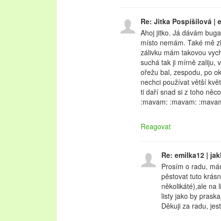
Re: Jitka Pospíšilová |
Ahoj jitko. Já dávám buga
místo nemám. Také mě zhod
zálivku mám takovou vych
suchá tak ji mírně zaliju, 
ořežu bal, zespodu, po ok
nechci používat větší květ
ti daří snad si z toho ně
:mavam: :mavam: :mava
Reagovat
Re: emilka12 | jak
Prosím o radu, má
pěstovat tuto krás
několikáté),ale na l
listy jako by praska
Děkuji za radu, jes