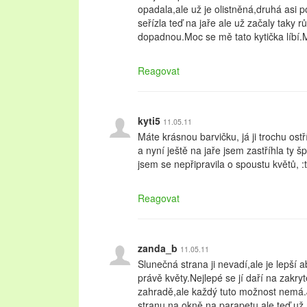
opadala,ale už je olistněná,druhá asi po
seřízla teď na jaře ale už začaly taky rů
dopadnou.Moc se mě tato kytička líbí.
Reagovat
kyti5
11.05.11
Máte krásnou barvičku, já ji trochu os
a nyní ještě na jaře jsem zastříhla ty 
jsem se nepřipravila o spoustu květů, :thi
Reagovat
zanda_b
11.05.11
Slunečná strana ji nevadí,ale je lepší 
právě květy.Nejlepé se jí daří na zakr
zahradě,ale každý tuto možnost nemá.Já
stranu na okně na parapetu,ale teď už 