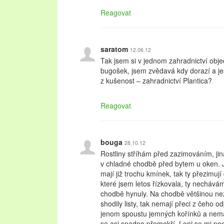
Reagovat
saratom
12.06.12
Tak jsem si v jednom zahradnictví obj
bugošek, jsem zvědavá kdy dorazí a je
z kušenost – zahradnictví Plantica?
Reagovat
bouga
28.10.12
Rostliny stříhám před zazimováním, jin
v chladné chodbě před bytem u oken. Jes
mají již trochu kmínek, tak ty přezimují
které jsem letos řízkovala, ty nechává
chodbě hynuly. Na chodbě většinou ne
shodily listy, tak nemají přeci z čeho o
jenom spoustu jemných kořínků a nemaj
se asi snadno přemokří. Loni se mi pod