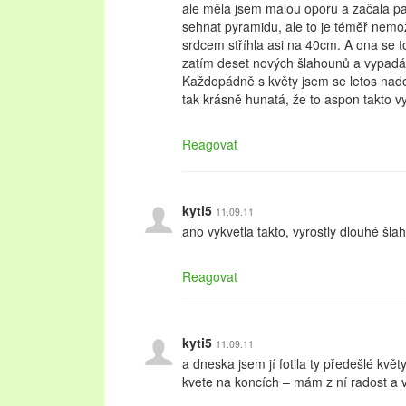
ale měla jsem malou oporu a začala pad
sehnat pyramidu, ale to je téměř nemož
srdcem stříhla asi na 40cm. A ona se t
zatím deset nových šlahounů a vypadá 
Každopádně s květy jsem se letos nadobr
tak krásně hunatá, že to aspon takto v
Reagovat
kyti5
11.09.11
ano vykvetla takto, vyrostly dlouhé šl
Reagovat
kyti5
11.09.11
a dneska jsem jí fotila ty předešlé kvě
kvete na koncích – mám z ní radost a v