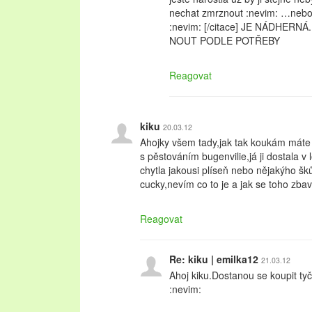
nechat zmrznout :nevim: …neb
:nevim: [/citace] JE NÁDHERN
NOUT PODLE POTŘEBY
Reagovat
kiku
20.03.12
Ahojky všem tady,jak tak koukám máte
s pěstováním bugenvilie,já ji dostala v
chytla jakousi plíseň nebo nějakýho šků
cucky,nevím co to je a jak se toho zba
Reagovat
Re: kiku | emilka12
21.03.12
Ahoj kiku.Dostanou se koupit tyč
:nevim: