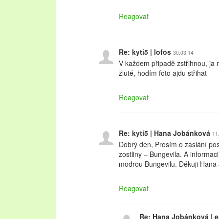
Reagovat
Re: kyti5 | lofos
30.03.14
V každem připadě zstřihnou, ja
žluté, hodím foto ajdu střihat
Reagovat
Re: kyti5 | Hana Jobánková
11
Dobrý den, Prosím o zaslání pos
zostliny – Bungevila. A informac
modrou Bungevilu. Děkuji Hana
Reagovat
Re: Hana Jobánková | 