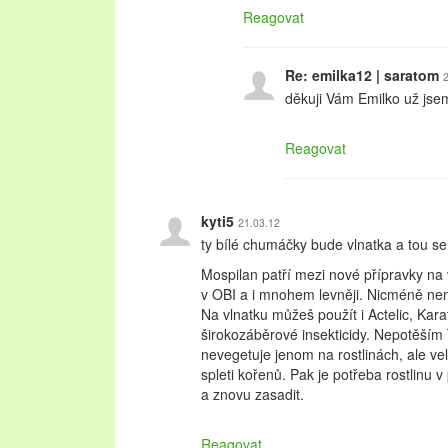
Reagovat
Re: emilka12 | saratom
děkuji Vám Emilko už jsem
Reagovat
kyti5
21.03.12
ty bílé chumáčky bude vlnatka a tou se
Mospilan patří mezi nové přípravky na 
v OBI a i mnohem levněji. Nicméně nen
Na vlnatku můžeš použít i Actelic, Kar
širokozáběrové insekticidy. Nepotěším
nevegetuje jenom na rostlinách, ale vel
spleti kořenů. Pak je potřeba rostlinu
a znovu zasadit.
Reagovat