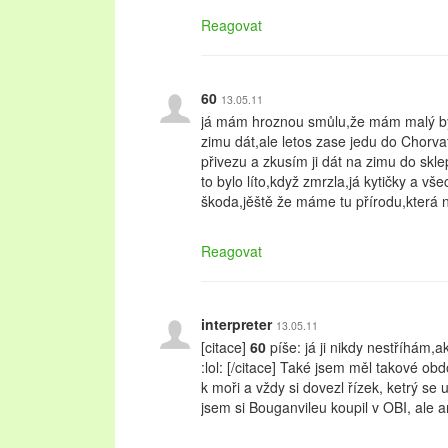
Reagovat
60
13.05.11
já mám hroznou smůlu,že mám malý by
zimu dát,ale letos zase jedu do Chorva
přivezu a zkusím ji dát na zimu do skle
to bylo líto,když zmrzla,já kytičky a všec
škoda,jěště že máme tu přírodu,která n
Reagovat
interpreter
13.05.11
[citace]
60
píše: já ji nikdy nestříhám,
:lol: [/citace] Také jsem měl takové obd
k moři a vždy si dovezl řízek, ketrý se u
jsem si Bouganvileu koupil v OBI, ale a