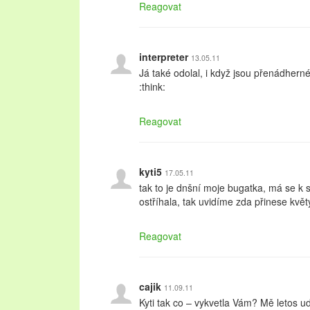
Reagovat
interpreter
13.05.11
Já také odolal, i když jsou přenádherné
:think:
Reagovat
kyti5
17.05.11
tak to je dnšní moje bugatka, má se k sv
ostříhala, tak uvidíme zda přinese květ
Reagovat
cajik
11.09.11
Kyti tak co – vykvetla Vám? Mě letos 