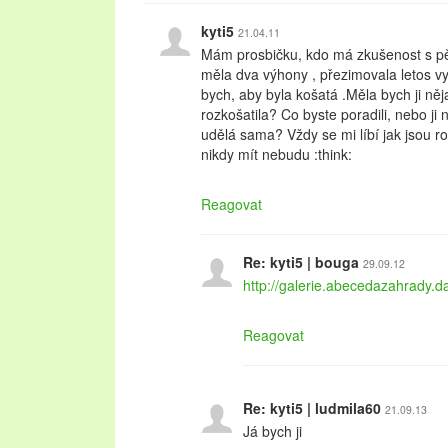
kyti5
21.04.11
Mám prosbičku, kdo má zkušenost s p
měla dva výhony , přezimovala letos vy
bych, aby byla košatá .Měla bych ji něj
rozkošatila? Co byste poradili, nebo ji
udělá sama? Vždy se mi líbí jak jsou roz
nikdy mít nebudu :think:
Reagovat
Re: kyti5 | bouga
29.09.12
http://galerie.abecedazahrady.
Reagovat
Re: kyti5 | ludmila60
21.09.13
Já bych ji