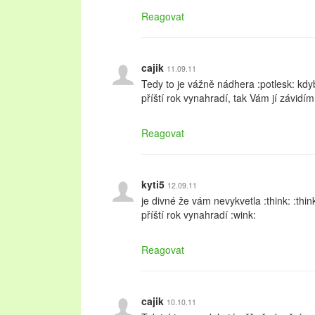
Reagovat
cajik
11.09.11
Tedy to je vážně nádhera :potlesk: kdyb
příští rok vynahradí, tak Vám jí závidím
Reagovat
kyti5
12.09.11
je divné že vám nevykvetla :think: :think
příští rok vynahradí :wink:
Reagovat
cajik
10.10.11