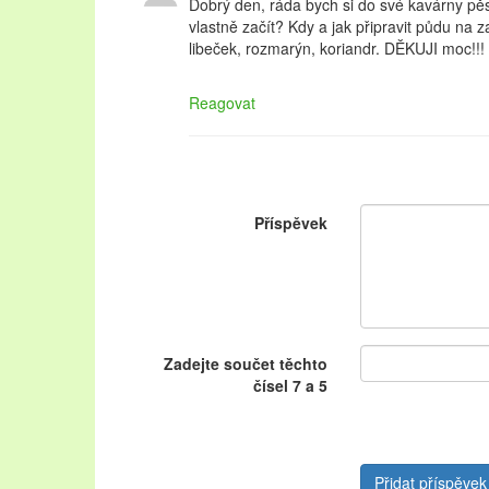
Dobrý den, ráda bych si do své kavárny pěs
vlastně začít? Kdy a jak připravit půdu na z
libeček, rozmarýn, koriandr. DĚKUJI moc!!!
Reagovat
Příspěvek
Zadejte součet těchto
čísel 7 a 5