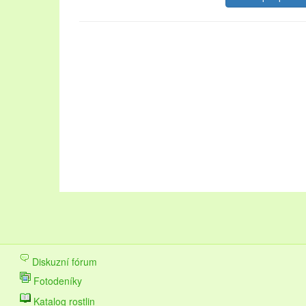
Oblast Lednicko-valtického areálu návštěvníkům nab
krásné zahrady. Pojďte strávit dovolenou na Lednicko
navštěvovaných městech na stránkách
ubytování L
upřednostňujete přírodu a les, vyberte si
chaty k pro
Dovolená v této lokalitě se vyplatí v každém ročním 
Diskuzní fórum
vinobraní.
Fotodeníky
Katalog rostlin