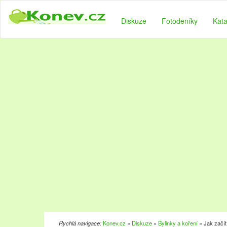
Diskuze
Fotodeníky
Kata
Rychlá navigace:
Konev.cz
»
Diskuze
»
Bylinky a koření
» Jak začít