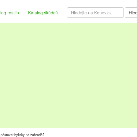
log rostlin
Katalog škůdců
Hle
 pěstovat bylinky na zahradě?