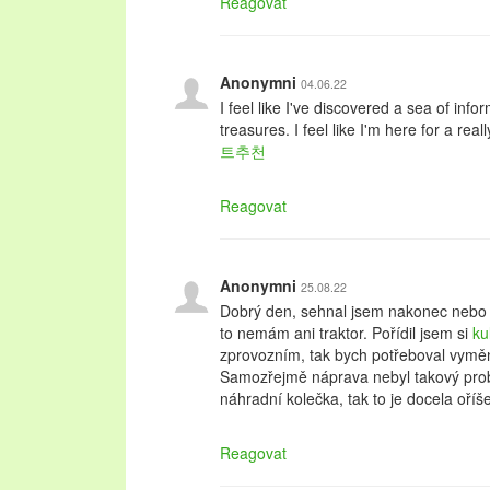
Reagovat
Anonymni
04.06.22
I feel like I've discovered a sea of inf
treasures. I feel like I'm here for a rea
트추천
Reagovat
Anonymni
25.08.22
Dobrý den, sehnal jsem nakonec nebo n
to nemám ani traktor. Pořídil jsem si
ku
zprovozním, tak bych potřeboval vyměn
Samozřejmě náprava nebyl takový prob
náhradní kolečka, tak to je docela oříš
Reagovat