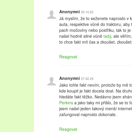
Anonymni
20.10.22
Já myslím, že to seženete naprosto v k
auta, respektive vůně do traktoru, aby
pach močoviny nebo postřiku, tak to je
našel hodně silné vůně
tady
, ale věřím
to chce fakt mít čas a zkoušet, zkoušet
Reagovat
Anonymni
07.02.24
Jako tohle fakt nevím, protože by mě t
kde koupit je fakt docela dost. Na druho
hledáte fakt těžko. Nedávno jsem shá
Perkins
a jako taky mi přišlo, že se to
jsem našel jeden takový menší interne
zafungoval naprosto dokonale.
Reagovat