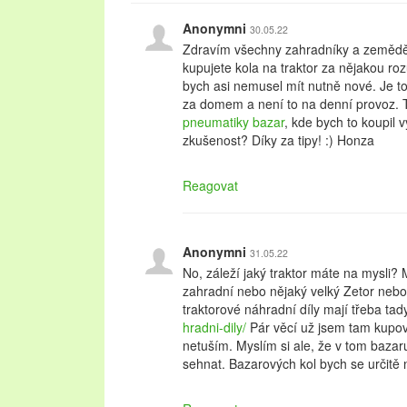
Anonymni
30.05.22
Zdravím všechny zahradníky a zeměděl
kupujete kola na traktor za nějakou r
bych asi nemusel mít nutně nové. Je t
za domem a není to na denní provoz. Ta
pneumatiky bazar
, kde bych to koupil 
zkušenost? Díky za tipy! :) Honza
Reagovat
Anonymni
31.05.22
No, záleží jaký traktor máte na mysli? 
zahradní nebo nějaký velký Zetor nebo
traktorové náhradní díly mají třeba ta
hradni-dily/
Pár věcí už jsem tam kupoval
netuším. Myslím si ale, že v tom bazar
sehnat. Bazarových kol bych se určitě 