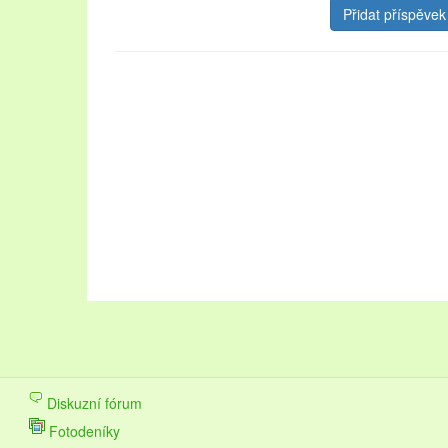
Oblast Lednicko-valtického areálu návštěvníkům nab
krásné zahrady. Pojďte strávit dovolenou na Lednicko
navštěvovaných městech na stránkách
ubytování L
upřednostňujete přírodu a les, vyberte si
chaty k pro
Dovolená v této lokalitě se vyplatí v každém ročním 
Diskuzní fórum
vinobraní.
Fotodeníky