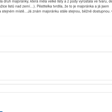
a druh majoránky, která měla velké listy a z půdy vyrůstala ve tvaru, 
ice listů nad zemí…). Pěstitelka tvrdila, že to je majoránka a já jsem
× na stejném místě…Já znám majoránku stále stejnou, běžně dostupnou.