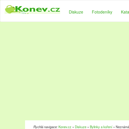
Diskuze
Fotodeníky
Kata
Rychlá navigace:
Konev.cz
»
Diskuze
»
Bylinky a koření
» Neznámá