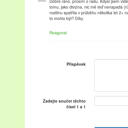
Dobré ráno, prosím o radu. Kdysi jsem viděl
tomu, jako divizna, nic mě teď nenapadá (růž
rostlinu spatřila v průběhu několika let 2
to mohlo být? Díky
Reagovat
Příspěvek
Zadejte součet těchto
čísel 1 a 1