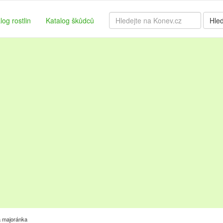
log rostlin
Katalog škůdců
Hle
 majoránka