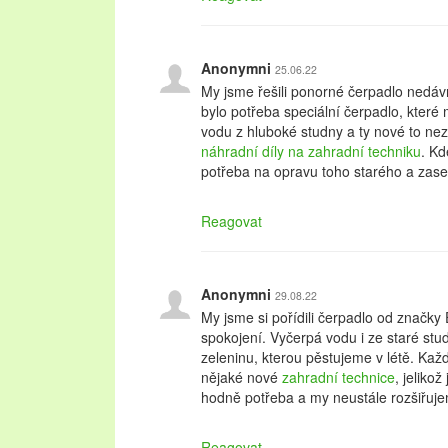
Anonymni
25.06.22
My jsme řešili ponorné čerpadlo nedávn
bylo potřeba speciální čerpadlo, které
vodu z hluboké studny a ty nové to nezv
náhradní díly na zahradní techniku
. Kd
potřeba na opravu toho starého a zase
Reagovat
Anonymni
29.08.22
My jsme si pořídili čerpadlo od značk
spokojení. Vyčerpá vodu i ze staré stu
zeleninu, kterou pěstujeme v létě. Ka
nějaké nové
zahradní technice
, jeliko
hodně potřeba a my neustále rozšiřuj
Reagovat