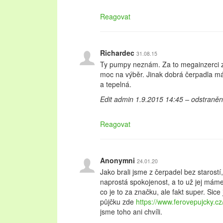
Reagovat
Richardec
31.08.15
Ty pumpy neznám. Za to megainzerci 
moc na výběr. Jinak dobrá čerpadla m
a tepelná.
Edit admin 1.9.2015 14:45 – odstraně
Reagovat
Anonymni
24.01.20
Jako brali jsme z čerpadel bez starostí
naprostá spokojenost, a to už jej máme 
co je to za značku, ale fakt super. Sice
půjčku zde
https://www.ferovepujcky.c
jsme toho ani chvíli.