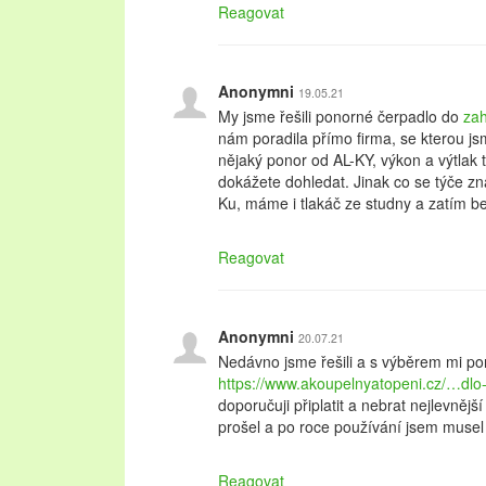
Reagovat
Anonymni
19.05.21
My jsme řešili ponorné čerpadlo do
zah
nám poradila přímo firma, se kterou jsme
nějaký ponor od AL-KY, výkon a výtlak 
dokážete dohledat. Jinak co se týče zn
Ku, máme i tlakáč ze studny a zatím b
Reagovat
Anonymni
20.07.21
Nedávno jsme řešili a s výběrem mi po
https://www.akoupelnyatopeni.cz/…dl
doporučuji připlatit a nebrat nejlevnějš
prošel a po roce používání jsem musel 
Reagovat