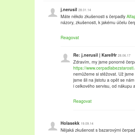
j.nerusil
28.01.14
Máte někdo zkušenosti s čerpadly
Alf
názory, zkušenosti, k jakému účelu če
Reagovat
Re: j.nerusil | KarelHr
28.06.17
Zdravím, my jsme ponorné čerpad
https://www.cerpadlabezstarost
nemůžeme si stěžovat. Už jsme t
jsme šli na jistotu a opět se nám 
i celkového servisu, od nákupu a
Reagovat
Holasekk
19.09.14
Nějaká zkušenost s bazarovými čerpad