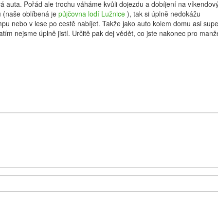
vá auta. Pořád ale trochu váháme kvůli dojezdu a dobíjení na víkendov
u (naše oblíbená je
půjčovna lodí Lužnice
), tak si úplně nedokážu
pu nebo v lese po cestě nabíjet. Takže jako auto kolem domu asi supe
m zatím nejsme úplně jistí. Určitě pak dej vědět, co jste nakonec pro manž