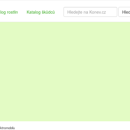
log rostlin
Katalog škůdců
Hle
ektromobilu