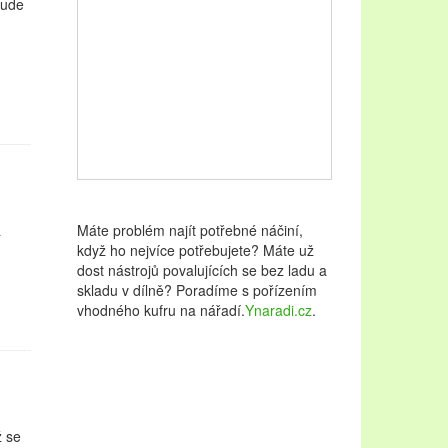
bude
a
Máte problém najít potřebné náčiní,
když ho nejvíce potřebujete? Máte už
dost nástrojů povalujících se bez ladu a
skladu v dílně? Poradíme s pořízením
vhodného kufru na nářadí.
Ynaradi.cz
.
ž se