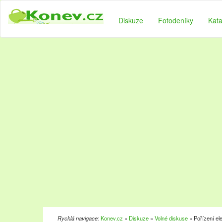
Diskuze
Fotodeníky
Kata
Rychlá navigace:
Konev.cz
»
Diskuze
»
Volné diskuse
» Pořízení el