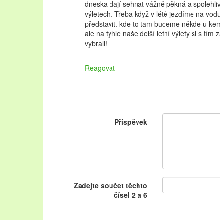
dneska dají sehnat vážně pěkná a spolehli
výletech. Třeba když v létě jezdíme na vod
představit, kde to tam budeme někde u kem
ale na tyhle naše delší letní výlety si s tí
vybrali!
Reagovat
Příspěvek
Zadejte součet těchto
čísel 2 a 6