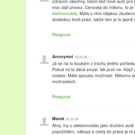
Zdravím všechny, řeším teď nové auto pro 
moc stát provoz. Cenovka do milionu, to je
elektromobily
. Máte s nimi nějakou zkušeno
dodávkou kvůli práci, takže tam je to jasně
Reagovat
Anonymni
18.05.26
Já se na to koukám z trochu jiného pohledu
Pokud mi to dává smysl, tak proč ne. Když 
izolace. Máte spoustu možností. Někomu 
možnostech.
Reagovat
Marek
30.05.26
Ahoj, my o elektromobilu jako druhém autě
popojíždění, nákupy a cesty do práce je to 