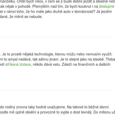
manželku. Chtěl bych něco, v čem se jí bude dobře jezdit a ideálně ne
 tak nějak v pohodě. Přemýšlím nad tím, že bych kouknul i na
dostupné
st v rámci toho, že ho máte jako druhé auto v domácnosti? Já jezdím
 dané, že měnit se nebude.
. Je to prostě nějaká technologie, kterou můžu nebo nemusím využít.
mi to smysl nedává, tak sáhnu jinam. Je to stejné jako na stavbě. Třeb
sedí
stříkaná izolace
, někdo dává vatu. Záleží na finančních a dalších
 do rodiny zrovna taky hodně uvažujeme. Na takové to běžné denní
podle mě úplně ideální a provozně to vyjde o dost levněji. Do milionu u