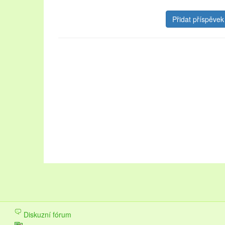
Oblast Lednicko-valtického areálu návštěvníkům nab
krásné zahrady. Pojďte strávit dovolenou na Lednicko
navštěvovaných městech na stránkách
ubytování L
upřednostňujete přírodu a les, vyberte si
chaty k pro
Dovolená v této lokalitě se vyplatí v každém ročním 
Diskuzní fórum
vinobraní.