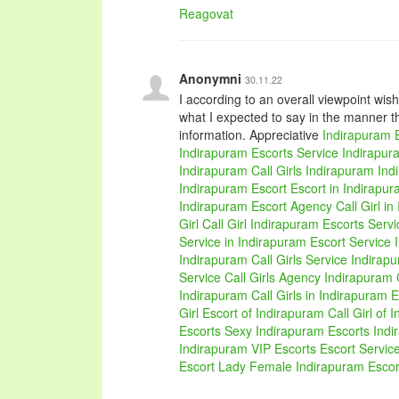
Reagovat
Anonymni
30.11.22
I according to an overall viewpoint wish
what I expected to say in the manner t
information. Appreciative
Indirapuram 
Indirapuram Escorts Service
Indirapura
Indirapuram
Call Girls Indirapuram
Ind
Indirapuram Escort
Escort in Indirapu
Indirapuram Escort Agency
Call Girl i
Girl
Call Girl Indirapuram
Escorts Serv
Service in Indirapuram
Escort Service 
Indirapuram
Call Girls Service Indirap
Service
Call Girls Agency Indirapuram
Indirapuram
Call Girls in Indirapuram 
Girl
Escort of Indirapuram
Call Girl of 
Escorts
Sexy Indirapuram Escorts
Indi
Indirapuram VIP Escorts
Escort Servic
Escort Lady
Female Indirapuram Esco