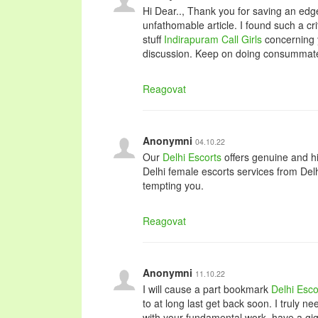
Hi Dear.., Thank you for saving an edg
unfathomable article. I found such a cr
stuff
Indirapuram Call Girls
concerning y
discussion. Keep on doing consummat
Reagovat
Anonymni
04.10.22
Our
Delhi Escorts
offers genuine and hig
Delhi female escorts services from Del
tempting you.
Reagovat
Anonymni
11.10.22
I will cause a part bookmark
Delhi Esco
to at long last get back soon. I truly 
with your fundamental work, have a gig