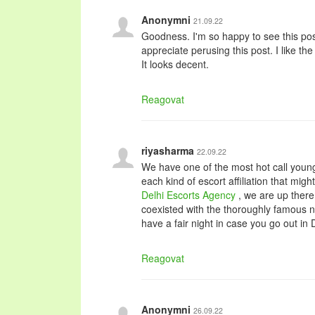
Anonymni
21.09.22
Goodness. I'm so happy to see this pos
appreciate perusing this post. I like t
It looks decent.
Reagovat
riyasharma
22.09.22
We have one of the most hot call youn
each kind of escort affiliation that mig
Delhi Escorts Agency
, we are up ther
coexisted with the thoroughly famous ni
have a fair night in case you go out in D
Reagovat
Anonymni
26.09.22