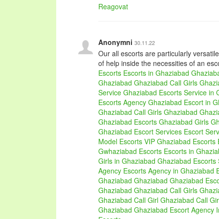
Reagovat
Anonymni
30.11.22
Our all escorts are particularly versati
of help inside the necessities of an escor
Escorts
Escorts in Ghaziabad
Ghaziaba
Ghaziabad
Ghaziabad Call Girls
Ghazi
Service Ghaziabad
Escorts Service in
Escorts Agency Ghaziabad
Escort in 
Ghaziabad
Call Girls Ghaziabad
Ghazia
Ghaziabad
Escorts Ghaziabad Girls
Gh
Ghaziabad Escort Services
Escort Ser
Model Escorts
VIP Ghaziabad Escorts
Gwhaziabad Escorts
Escorts in Ghazi
Girls in Ghaziabad
Ghaziabad Escorts 
Agency
Escorts Agency in Ghaziabad
Ghaziabad
Ghaziabad
Ghaziabad Esco
Ghaziabad
Ghaziabad
Call Girls Ghaz
Ghaziabad Call Girl
Ghaziabad Call Gir
Ghaziabad
Ghaziabad Escort Agency