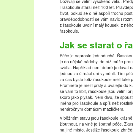
Dožívají se velmi vysokého věku. Předp
i řasokoule starší než 100 let. Pravděp
život, pokud se o ně aspoň trochu post
pravděpodobností se vám navíc i rozmn
z řasokoule uvolní malý kousek, z něho
řasokoule.
Jak se starat o ř
Péče je naprosto jednoduchá. Řasokoule 
je do nějaké nádoby, do níž může proni
světla. Například není dobré je dávat 
jednou za čtrnáct dní vyměnit. Tím péč
za čas byste totiž řasokoule měli také 
Promněte je mezi prsty a uválejte do ku
se vám to líbit, řasokoule jsou velmi 
skoro jako plyšák. Není divu, že spoust
jména pro řasokoule a spíš než rostlin
nenáročným domácím mazlíčkem.
V běžném stavu jsou řasokoule krásně
žloutnout, na vině je špatná péče. Zku
na jiné místo. Jestliže řasokoule zhněd