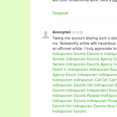
Reagovat
Anonymni
12.10.22
Taking into account sharing such a data
me. Noteworthy article with hazardous
an affirmed article. I truly appreciate fo
Indirapuram Escorts
Escorts in Indira
Service
Indirapuram Escorts Agency
E
Service Indirapuram
Escorts Agency I
Escort in Indirapuram
Indirapuram Esco
Agency
Escort Indirapuram
Indirapuram
Indirapuram
Indirapuram Call Girl
Call 
Indirapuram Escorts Girl
Indirapuram E
Escorts
Indirapuram Independent Esco
Indirapuram Escorts
Russian Indirapu
Indirapuram Escorts
Indirapuram Punja
Escorts
Hot Indirapuram Escorts
Sexy 
Indirapuram Escorts