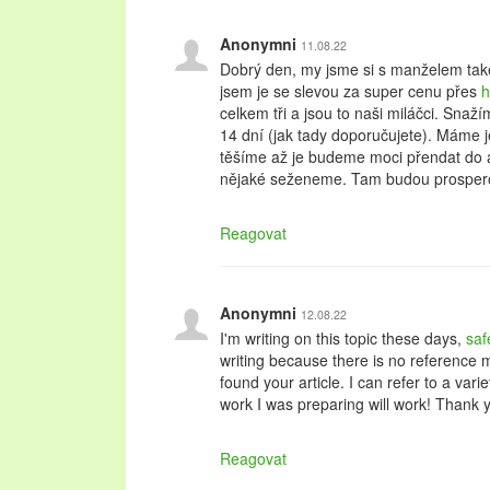
Anonymni
11.08.22
Dobrý den, my jsme si s manželem také
jsem je se slevou za super cenu přes
h
celkem tři a jsou to naši miláčci. Sna
14 dní (jak tady doporučujete). Máme j
těšíme až je budeme moci přendat do a
nějaké seženeme. Tam budou prosperov
Reagovat
Anonymni
12.08.22
I'm writing on this topic these days,
saf
writing because there is no reference m
found your article. I can refer to a varie
work I was preparing will work! Thank yo
Reagovat