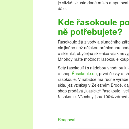
je slizké, zkuste dané místo amputovat
dále.
Kde řasokoule poř
ně potřebujete?
Řasokoule žijí z vody a slunečního zář
nic jiného než nějakou průhlednou nád
o sklenici, obyčejná sklenice však nevy
Mnohdy máte možnost řasokoule koupit
Sety řasokoulí i s nádobou vhodnou k j
e-shop
Řasokoule­.eu
, první český e-s
řasokoule. V nabídce má ručně vyráběn
skla, jež vznikají v Železném Brodě, daj
shop prodává „klasické“ řasokoule i ve
řasokoule. Všechny jsou 100% zdravé 
Reagovat