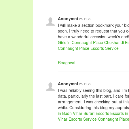
Anonymni
25.11.22
I will make a section bookmark your blog
soon. I truly need to request that you 
have a wonderful occasion week's end
Girls in Connaught Place
Chokhandi Es
Connaught Place Escorts Service
Reagovat
Anonymni
25.11.22
I was reliably seeing this blog, and I'm
data, particularly the last part, I care 
arrangement. I was checking out at this 
while. Considering this blog my appra
in Budh Vihar
Burari Escorts
Escorts in
Vihar Escorts Service
Connaught Place 