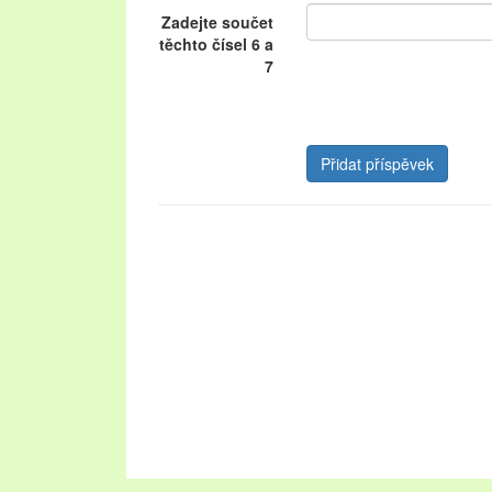
Zadejte součet
těchto čísel 6 a
7
Oblast Lednicko-valtického areálu návštěvníkům