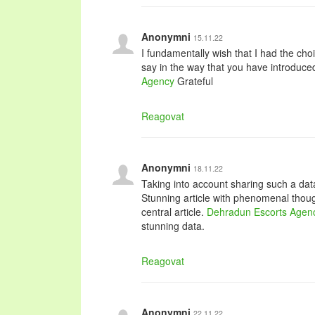
Anonymni
15.11.22
I fundamentally wish that I had the cho
say in the way that you have introduced
Agency
Grateful
Reagovat
Anonymni
18.11.22
Taking into account sharing such a data
Stunning article with phenomenal thou
central article.
Dehradun Escorts Agen
stunning data.
Reagovat
Anonymni
22.11.22