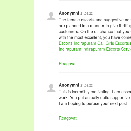
Anonymni
21.09.22
The female escorts and suggestive adm
are planned in a manner to give thrillin
customers. On the off chance that you w
with the most excellent, you have come 
Escorts
Indirapuram Call Girls
Escorts 
Indirapuram
Indirapuram Escorts Serv
Reagovat
Anonymni
21.09.22
This is incredibly motivating. I am essen
work. You put actually quite supportive
I am hoping to peruse your next post
Reagovat