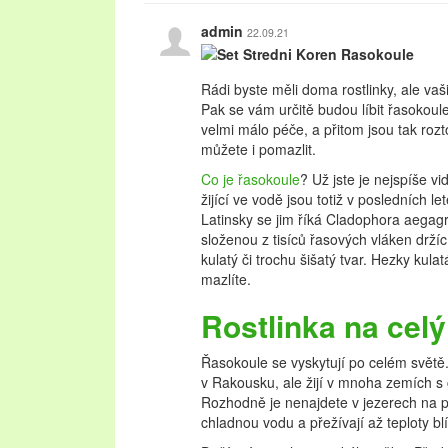
admin
22.09.21
Rádi byste měli doma rostlinky, ale vaši
Pak se vám určitě budou líbit řasokoul
velmi málo péče, a přitom jsou tak roz
můžete i pomazlit.
Co je řasokoule
? Už jste je nejspíše vi
žijící ve vodě jsou totiž v posledních l
Latinsky se jim říká Cladophora aegagro
složenou z tisíců řasových vláken drž
kulatý či trochu šišatý tvar. Hezky kulat
mazlíte.
Rostlinka na celý
Řasokoule se vyskytují po celém světě
v Rakousku, ale žijí v mnoha zemích 
Rozhodně je nenajdete v jezerech na po
chladnou vodu a přežívají až teploty blí