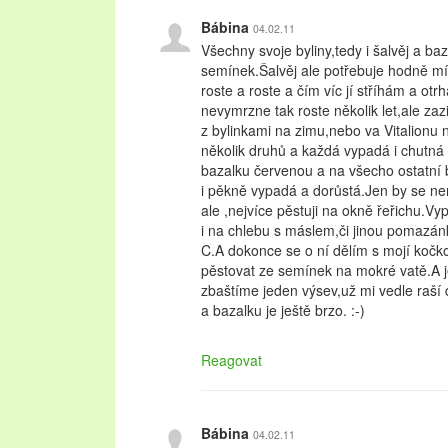
Bábina
04.02.11
Všechny svoje byliny,tedy i šalvěj a baz
semínek.Šalvěj ale potřebuje hodně mí
roste a roste a čím víc jí stříhám a ot
nevymrzne tak roste několik let,ale zazi
z bylinkami na zimu,nebo va Vitalionu
několik druhů a každá vypadá i chutná 
bazalku červenou a na všecho ostatní 
i pěkně vypadá a dorůstá.Jen by se nem
ale ,nejvíce pěstuji na okně řeřichu.Vy
i na chlebu s máslem,či jinou pomazá
C.A dokonce se o ní dělím s mojí kočko
pěstovat ze semínek na mokré vatě.A j
zbaštíme jeden výsev,už mi vedle raší d
a bazalku je ještě brzo. :-)
Reagovat
Bábina
04.02.11