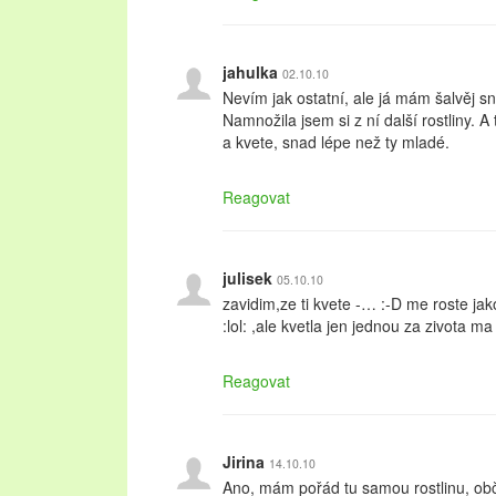
jahulka
02.10.10
Nevím jak ostatní, ale já mám šalvěj s
Namnožila jsem si z ní další rostliny. A
a kvete, snad lépe než ty mladé.
Reagovat
julisek
05.10.10
zavidim,ze ti kvete -… :-D me roste jak
:lol: ,ale kvetla jen jednou za zivota m
Reagovat
Jirina
14.10.10
Ano, mám pořád tu samou rostlinu, obča