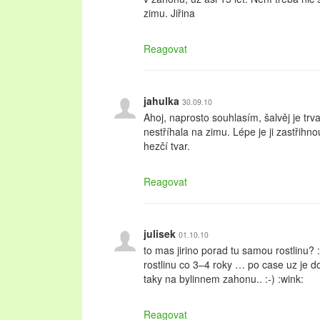
zimu. Jiřina
Reagovat
jahulka
30.09.10
Ahoj, naprosto souhlasím, šalvěj je trva
nestříhala na zimu. Lépe je ji zastřihn
hezčí tvar.
Reagovat
julisek
01.10.10
to mas jirino porad tu samou rostlinu?
rostlinu co 3–4 roky … po case uz je do
taky na bylinnem zahonu.. :-) :wink:
Reagovat