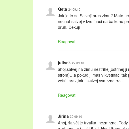
Qeta
24.09.10
Jak je to se Salveji pres zimu? Mate 
nechat salvej v kvetinaci na balkone p
druh. Dekuji
Reagovat
julisek
27.09.10
ahoj,salvej na zimu nestrihej(ostrihej ji
strom)…a pokud ji mas v kvetinaci tak ji
vetsi mraz,tak ti salvej vymrzne :roll:
Reagovat
Jirina
30.09.10
Ahoj, šalvěj je trvalka, nezmrzne. Tedy 
v záhonu, už asi 15 let. Není třeba nic s