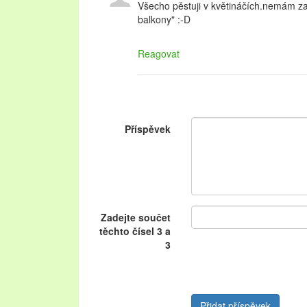
Všecho pěstuji v květináčích.nemám z
balkony" :-D
Reagovat
Příspěvek
Zadejte součet
těchto čísel 3 a
3