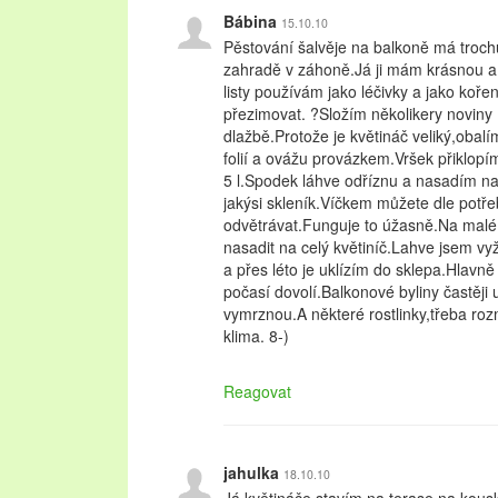
Bábina
15.10.10
Pěstování šalvěje na balkoně má troc
zahradě v záhoně.Já ji mám krásnou a le
listy používám jako léčivky a jako koření
přezimovat. ?Složím několikery noviny 
dlažbě.Protože je květináč veliký,oba
folií a ovážu provázkem.Vršek přiklopím
5 l.Spodek láhve odříznu a nasadím na
jakýsi skleník.Víčkem můžete dle potřeb
odvětrávat.Funguje to úžasně.Na malé 
nasadit na celý květiníč.Lahve jsem vy
a přes léto je uklízím do sklepa.Hlav
počasí dovolí.Balkonové byliny častěji 
vymrznou.A některé rostlinky,třeba roz
klima. 8-)
Reagovat
jahulka
18.10.10