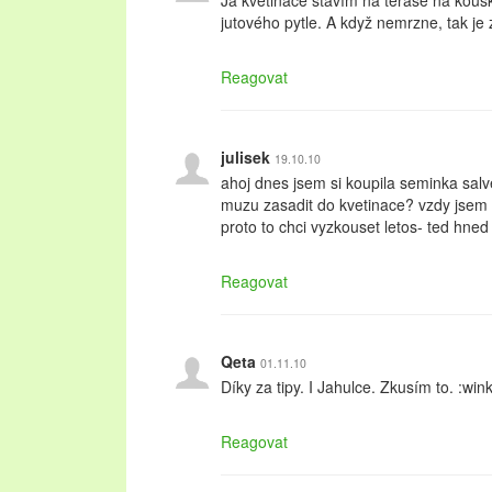
Já květináče stavím na terase na kousk
jutového pytle. A když nemrzne, tak je
Reagovat
julisek
19.10.10
ahoj dnes jsem si koupila seminka salve
muzu zasadit do kvetinace? vzdy jsem 
proto to chci vyzkouset letos- ted hned
Reagovat
Qeta
01.11.10
Díky za tipy. I Jahulce. Zkusím to. :wink
Reagovat