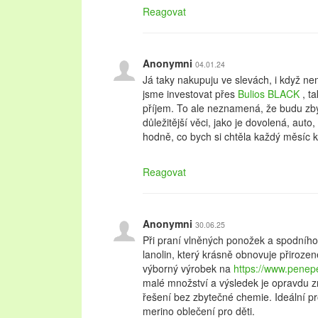
Reagovat
Anonymni
04.01.24
Já taky nakupuju ve slevách, i když n
jsme investovat přes
Bulios BLACK
, t
příjem. To ale neznamená, že budu zby
důležitější věci, jako je dovolená, auto,
hodně, co bych si chtěla každý měsíc 
Reagovat
Anonymni
30.06.25
Při praní vlněných ponožek a spodního
lanolin, který krásně obnovuje přirozen
výborný výrobek na
https://www.penep
malé množství a výsledek je opravdu zn
řešení bez zbytečné chemie. Ideální pro
merino oblečení pro děti.