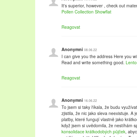
It's superior, however , check out mater
Pollen Collection Showflat
Reagovat
Anonymni
08.06.22
I can give you the address Here you will
Read and write something good.
Lento
Reagovat
Anonymni
16.06.22
To jsem si taky říkala, že budu využíva
zjistila, že nic jako sleva neexistuje. A 
platby, které fungují vlastně jako krát
když jsem si uvědomila, že nestíhám s
konsolidace krátkodobých půjček
, aby