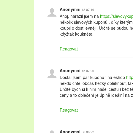
Anonymni
18.07.19
Ahoj, narazil jsem na
https://slevovyk
několik slevových kuponů , díky který
koupil o dost levněji. Určitě se budou 
kdyžtak koukněte.
Reagovat
Anonymni
15.07.20
Dostal jsem pár kuponů i na eshop
htt
někdo chtěl občas hezky obléknout, tak 
Určitě bych si k nim našel cestu i bez 
ceny a to oblečení je úplně ideální na
Reagovat
Anonymni
08.06.22