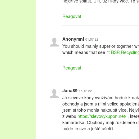
nejdříve splatit. Ufff, už nikdy více. To 
Reagovat
Anonymni
01.07.22
You should mainly superior together wit
which means that see it:
BSR Recycling
Reagovat
Jana89
15.12.22
Já slevové kódy využívám hodně k nak
obchody a jsem s nimi velice spokojená.
jsem si toho mohla nakoupit více. Nej
z webu
https://slevovykupon.net/
, kter
kamarádka. Obchody mají rozdělené do 
najde to své a ještě ušetří.