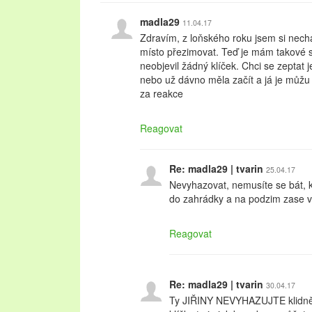
madla29
11.04.17
Zdravím, z loňského roku jsem si nechal
místo přezimovat. Teď je mám takové s
neobjevil žádný klíček. Chci se zeptat je
nebo už dávno měla začít a já je můžu 
za reakce
Reagovat
Re: madla29 | tvarin
25.04.17
Nevyhazovat, nemusíte se bát, kl
do zahrádky a na podzim zase v
Reagovat
Re: madla29 | tvarin
30.04.17
Ty JIŘINY NEVYHAZUJTE klidně 