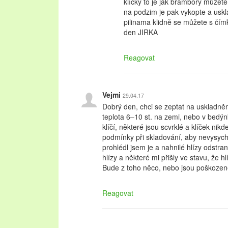
klíčky to je jak brambory můžete
na podzim je pak vykopte a usk
pilinama klidně se můžete s čím
den JIRKA
Reagovat
Vejmi
29.04.17
Dobrý den, chci se zeptat na uskladněn
teplota 6–10 st. na zemi, nebo v bedý
klíčí, některé jsou scvrklé a klíček nikd
podmínky při skladování, aby nevysych
prohlédl jsem je a nahnilé hlízy odstran
hlízy a některé mi přišly ve stavu, že h
Bude z toho něco, nebo jsou poškoze
Reagovat