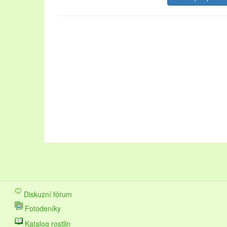
Oblast Lednicko-valtického areálu návštěvníkům nab
krásné zahrady. Pojďte strávit dovolenou na Lednicko
navštěvovaných městech na stránkách
ubytování L
upřednostňujete přírodu a les, vyberte si
chaty k pro
Dovolená v této lokalitě se vyplatí v každém ročním 
Diskuzní fórum
vinobraní.
Fotodeníky
Katalog rostlin