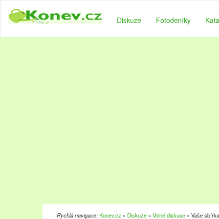
Diskuze
Fotodeníky
Kata
Rychlá navigace:
Konev.cz
»
Diskuze
»
Volné diskuse
» Vaše sbírka