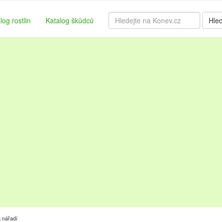
log rostlin
Katalog škůdců
Hle
 nářadí