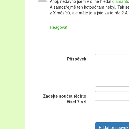
Ahoj, nedávno jsem v dílně hledal
diamanto
A samozřejmě ten kotouč tam nebyl. Tak se c
z X měsíců, ale máte je a jste za to rádi? A
Reagovat
Příspěvek
Zadejte součet těchto
čísel 7 a 9