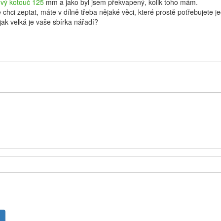
vý kotouč 125
mm a jako byl jsem překvapený, kolik toho mám.
hci zeptat, máte v dílně třeba nějaké věci, které prostě potřebujete j
 jak velká je vaše sbírka nářadí?