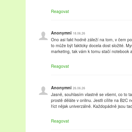
Reagovat
Anonymni
18.06.26
Ono asi fakt hodně záleží na tom, v čem p
to může být fakticky docela dost složité. My
marketing, tak vám k tomu stačí notebook 
Reagovat
Anonymni
26.06.26
Jasně, souhlasím vlastně se všemi, co to tad
prostě děláte v onlinu. Jestli cílíte na B2
říct nějak univerzálně. Každopádně jsou tady
Reagovat