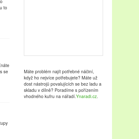
to
u to
Znáte
ys se
Máte problém najít potřebné náčiní,
když ho nejvíce potřebujete? Máte už
dost nástrojů povalujících se bez ladu a
skladu v dílně? Poradíme s pořízením
vhodného kufru na nářadí.
Ynaradi.cz
.
stupy