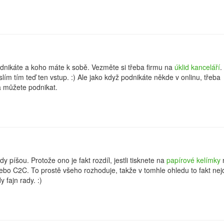
odnikáte a koho máte k sobě. Vezměte si třeba firmu na
úklid kanceláří
.
slím tím teď ten vstup. :) Ale jako když podnikáte někde v onlinu, třeba
a můžete podnikat.
y píšou. Protože ono je fakt rozdíl, jestli tisknete na
papírové kelímky
C nebo C2C. To prostě všeho rozhoduje, takže v tomhle ohledu to fakt nej
 fajn rady. :)