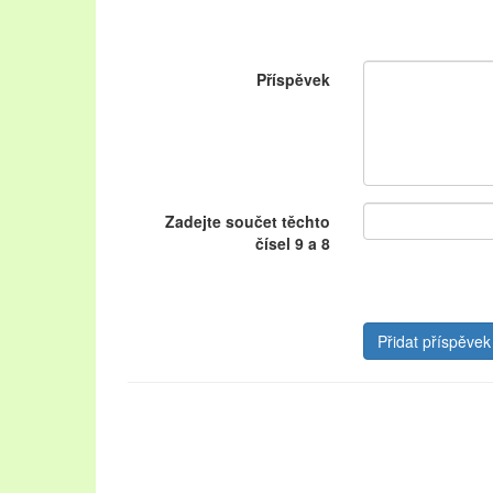
Příspěvek
Zadejte součet těchto
čísel 9 a 8