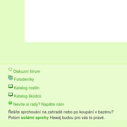
Oblast Lednicko-valtického areálu návštěvníkům nab
krásné zahrady. Pojďte strávit dovolenou na Lednicko
navštěvovaných městech na stránkách
ubytování L
upřednostňujete přírodu a les, vyberte si
chaty k pro
Dovolená v této lokalitě se vyplatí v každém ročním 
Diskuzní fórum
vinobraní.
Fotodeníky
Katalog rostlin
Katalog škůdců
Nevíte si rady? Napište nám
Řešíte sprchování na zahradě nebo po koupání v bazénu?
Potom
solární sprchy
Hawaj budou pro vás to pravé.