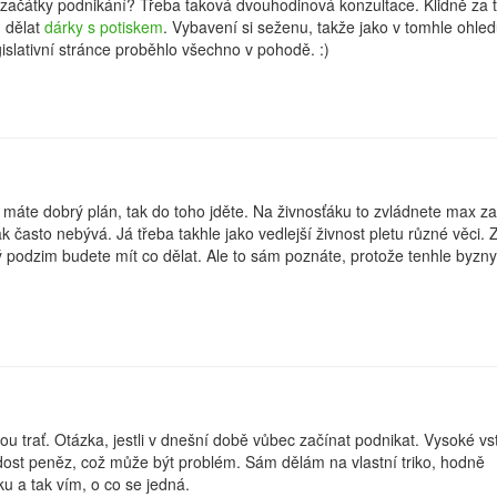
 začátky podnikání? Třeba taková dvouhodinová konzultace. Klidně za 
 dělat
dárky s potiskem
. Vybavení si seženu, takže jako v tomhle ohled
gislativní stránce proběhlo všechno v pohodě. :)
i máte dobrý plán, tak do toho jděte. Na živnosťáku to zvládnete max za
k často nebývá. Já třeba takhle jako vedlejší živnost pletu různé věci. 
 podzim budete mít co dělat. Ale to sám poznáte, protože tenhle byzn
hou trať. Otázka, jestli v dnešní době vůbec začínat podnikat. Vysoké v
ost peněz, což může být problém. Sám dělám na vlastní triko, hodně
ku a tak vím, o co se jedná.