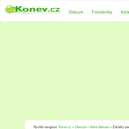
Diskuze
Fotodeníky
Kata
Rychlá navigace:
Konev.cz
»
Diskuze
»
Volné diskuse
» Začátky po