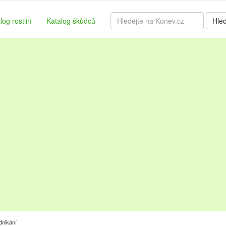
log rostlin
Katalog škůdců
Hle
dnikání