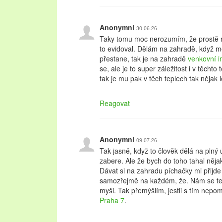
Anonymni
30.06.26
Taky tomu moc nerozumím, že prostě ně
to evidoval. Dělám na zahradě, když mě
přestane, tak je na zahradě
venkovní i
se, ale je to super záležitost i v těchto
tak je mu pak v těch teplech tak nějak l
Reagovat
Anonymni
09.07.26
Tak jasně, když to člověk dělá na plný 
zabere. Ale že bych do toho tahal nějak
Dávat si na zahradu píchačky mi přijde t
samozřejmě na každém, že. Nám se te
myši. Tak přemýšlím, jestli s tím nep
Praha 7
.