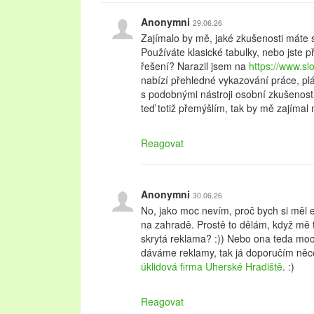
Anonymni
29.06.26
Zajímalo by mě, jaké zkušenosti máte 
Používáte klasické tabulky, nebo jste p
řešení? Narazil jsem na
https://www.s
nabízí přehledné vykazování práce, plá
s podobnými nástroji osobní zkušenost
teď totiž přemýšlím, tak by mě zajímal
Reagovat
Anonymni
30.06.26
No, jako moc nevím, proč bych si měl 
na zahradě. Prostě to dělám, když mě t
skrytá reklama? :)) Nebo ona teda moc 
dáváme reklamy, tak já doporučím něco,
úklidová firma Uherské Hradiště
. :)
Reagovat