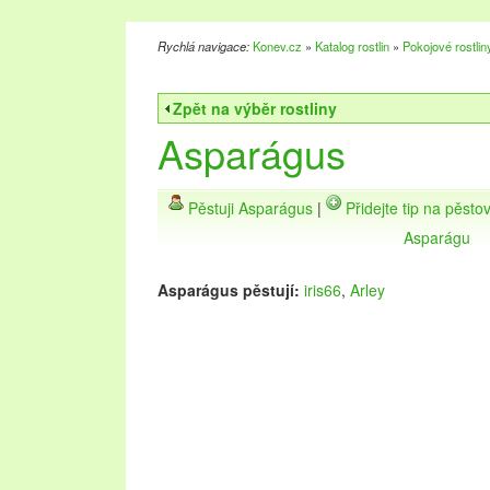
Rychlá navigace:
Konev.cz
»
Katalog rostlin
»
Pokojové rostlin
Zpět na výběr rostliny
Asparágus
Pěstuji Asparágus
|
Přidejte tip na pěst
Asparágu
Asparágus pěstují:
iris66
,
Arley