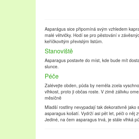
Asparágus sice připomíná svým vzhledem kapradi
malé větvičky. Hodí se pro pěstování v závěsnýc
keříčkovitým převislým listům.
Stanoviště
Asparagus postavte do míst, kde bude mít dostat
slunce.
Péče
Zalévejte obden, půda by neměla zcela vyschno
vlhkost, proto ji občas roste. V zimě zálivku ome
měsíčně
Mladší rostliny nevypadají tak dekorativně jako s
asparagus košatí. Vydrží asi pět let, péči o něj z
Jediné, na čem asparagus trvá, je stále vlhká 