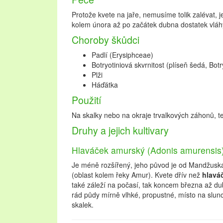
Protože kvete na jaře, nemusíme tolik zalévat, jel
kolem února až po začátek dubna dostatek vláh
Choroby škůdci
Padlí (Erysiphceae)
Botryotiniová skvrnitost (plíseň šedá, Botr
Plži
Háďátka
Použití
Na skalky nebo na okraje trvalkových záhonů, te
Druhy a jejich kultivary
Hlaváček amurský (Adonis amurensis
Je méně rozšířený, jeho původ je od Mandžusk
(oblast kolem řeky Amur). Kvete dřív než
hlaváč
také záleží na počasí, tak koncem března až du
rád půdy mírně vlhké, propustné, místo na slunc
skalek.