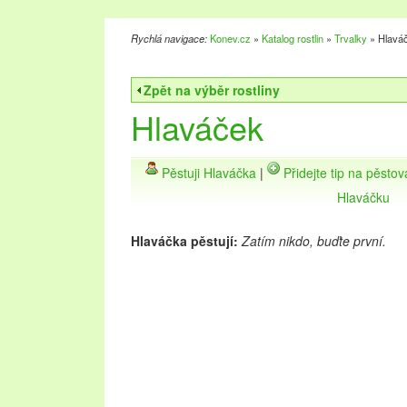
Rychlá navigace:
Konev.cz
»
Katalog rostlin
»
Trvalky
» Hlavá
Zpět na výběr rostliny
Hlaváček
Pěstuji Hlaváčka
|
Přidejte tip na pěsto
Hlaváčku
Hlaváčka pěstují:
Zatím nikdo, buďte první.