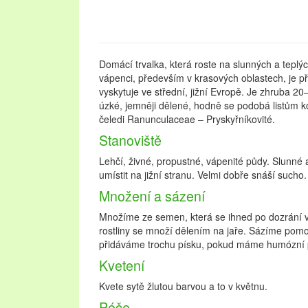
Domácí trvalka, která roste na slunných a teplý
vápenci, především v krasových oblastech, je p
vyskytuje ve střední, jižní Evropě. Je zhruba 2
úzké, jemněji dělené, hodně se podobá listům kop
čeledi Ranunculaceae – Pryskyřníkovité.
Stanoviště
Lehčí, živné, propustné, vápenité půdy. Slunné 
umístit na jižní stranu. Velmi dobře snáší sucho.
Množení a sázení
Množíme ze semen, která se ihned po dozrání vy
rostliny se množí dělením na jaře. Sázíme pomoc
přidáváme trochu písku, pokud máme humózní 
Kvetení
Kvete sytě žlutou barvou a to v květnu.
Péče