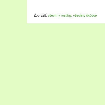
Zobrazit:
všechny rostliny
,
všechny škůdce