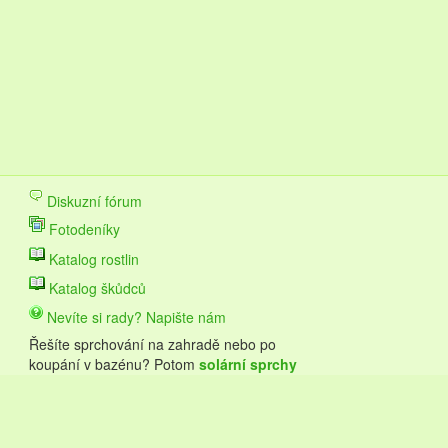
Diskuzní fórum
Fotodeníky
Katalog rostlin
Katalog škůdců
Nevíte si rady? Napište nám
Řešíte sprchování na zahradě nebo po
koupání v bazénu? Potom
solární sprchy
Hawaj budou pro vás to pravé.
© 2019 Konev.cz,
Napište nám
|
Podmínky užití
|
Cookies
|
Rekla