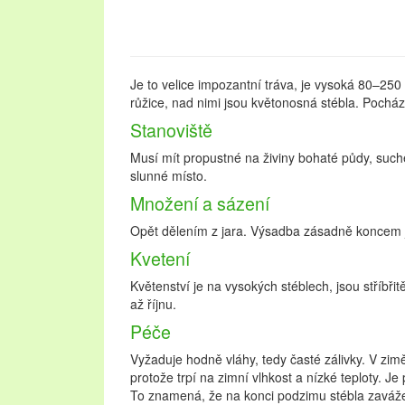
Je to velice impozantní tráva, je vysoká 80–250 c
růžice, nad nimi jsou květonosná stébla. Pochází
Stanoviště
Musí mít propustné na živiny bohaté půdy, suché
slunné místo.
Množení a sázení
Opět dělením z jara. Výsadba zásadně koncem 
Kvetení
Květenství je na vysokých stéblech, jsou stříbřitě
až říjnu.
Péče
Vyžaduje hodně vláhy, tedy časté zálivky. V zimě
protože trpí na zimní vlhkost a nízké teploty. Je 
To znamená, že na konci podzimu stébla zaváž