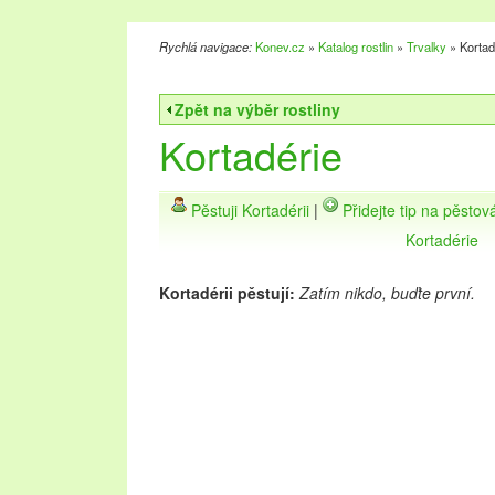
Rychlá navigace:
Konev.cz
»
Katalog rostlin
»
Trvalky
» Kortad
Zpět na výběr rostliny
Kortadérie
Pěstuji Kortadérii
|
Přidejte tip na pěstov
Kortadérie
Kortadérii pěstují:
Zatím nikdo, buďte první.