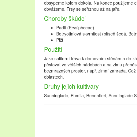
obsypeme kolem dokola. Na konec použijeme chvo
obvážeme. Trsy se seříznou až na jaře.
Choroby škůdci
Padlí (Erysiphceae)
Botryotiniová skvrnitost (plíseň šedá, Botr
Plži
Použití
Jako soliterní tráva k domovním stěnám a do z
pěstovat ve větších nádobách a na zimu přenés
bezmrazných prostor, např. zimní zahrada. Což 
oblastech.
Druhy jejich kultivary
Sunninglade, Pumila, Rendatleri, Sunninglade Si