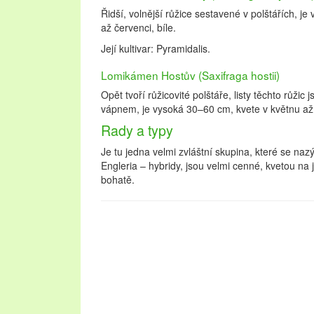
Řidší, volnější růžice sestavené v polštářích, j
až červenci, bíle.
Její kultivar: Pyramidalis.
Lomikámen Hostův (Saxifraga hostii)
Opět tvoří růžicovité polštáře, listy těchto růžic 
vápnem, je vysoká 30–60 cm, kvete v květnu až 
Rady a typy
Je tu jedna velmi zvláštní skupina, které se naz
Engleria – hybridy, jsou velmi cenné, kvetou na 
bohatě.