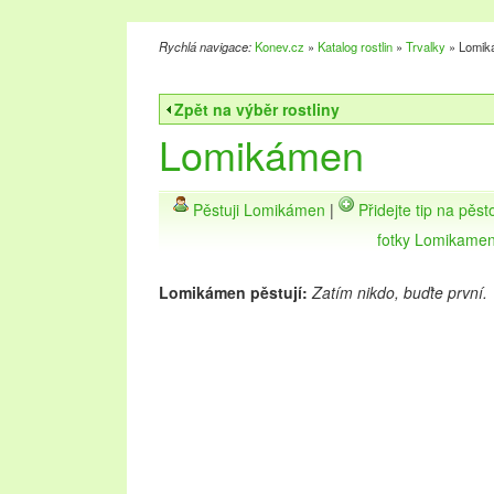
Rychlá navigace:
Konev.cz
»
Katalog rostlin
»
Trvalky
» Lomik
Zpět na výběr rostliny
Lomikámen
Pěstuji Lomikámen
|
Přidejte tip na pě
fotky Lomikame
Lomikámen pěstují:
Zatím nikdo, buďte první.