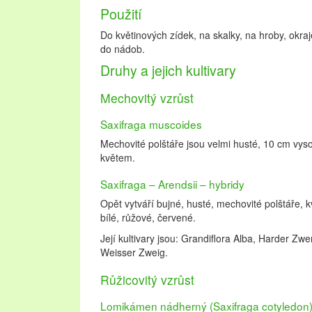
Použití
Do květinových zídek, na skalky, na hroby, okra
do nádob.
Druhy a jejich kultivary
Mechovitý vzrůst
Saxifraga muscoides
Mechovité polštáře jsou velmi husté, 10 cm vyso
květem.
Saxifraga – Arendsii – hybridy
Opět vytváří bujné, husté, mechovité polštáře, 
bílé, růžové, červené.
Její kultivary jsou: Grandiflora Alba, Harder Zwe
Weisser Zweig.
Růžicovitý vzrůst
Lomikámen nádherný (Saxifraga cotyledon