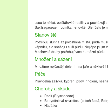
Jsou to nízké, polštářovité rostliny a pocházejí z
Saxifragaceae – Lomikamenovité. Dle růstu je 
Stanoviště
Potřebují slunná až polostinná místa, půda musí
vápníku, ale snášejí i suší půdu. Nejlépe je ji
Mechovité druhy potřebují více humózní půdu.
Množení a sázení
Množíme nejčastěji dělením na jaře a některé i ř
Péče
Pravidelná zálivka, kypření půdy, hnojení, nesná
Choroby a škůdci
Padlí (Erysiphceae)
Botryotiniová skvrnitost (plíseň šedá, Botr
Háďátka