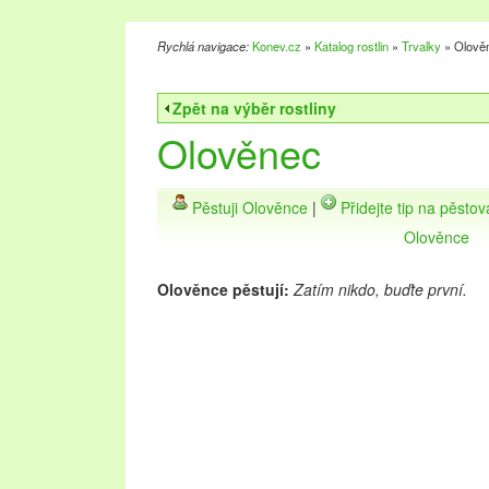
Rychlá navigace:
Konev.cz
»
Katalog rostlin
»
Trvalky
» Olově
Zpět na výběr rostliny
Olověnec
Pěstuji Olověnce
|
Přidejte tip na pěsto
Olověnce
Olověnce pěstují:
Zatím nikdo, buďte první.