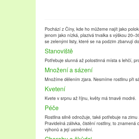
Pochází z Číny, kde ho můžeme najít jako polok
jenom jako nízká, plazivá trvalka s výškou 20
se zelenými listy, které se na podzim zbarvují do
Stanoviště
Potřebuje slunná až polostinná místa s lehčí, p
Množení a sázení
Množíme dělením zjara. Nesmíme rostlinu při sá
Kvetení
Kvete v srpnu až říjnu, květy má tmavě modré.
Péče
Rostlina silně odnožuje, také potřebuje na zimu 
Pravidelná zálivka, čistění rostliny, to znamená
výhonů a její usměrnění.
Choroby a škůdci