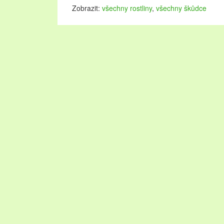
Zobrazit:
všechny rostliny
,
všechny škůdce