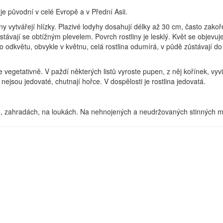
je původní v celé Evropě a v Přední Asii.
eny vytvářejí hlízky. Plazivé lodyhy dosahují délky až 30 cm, často zakoř
távají se obtížným plevelem. Povrch rostliny je lesklý. Květ se objevuj
 Po odkvětu, obvykle v květnu, celá rostlina odumírá, v půdě zůstávají do
vegetativně. V paždí některých listů vyroste pupen, z něj kořínek, vyv
nejsou jedovaté, chutnají hořce. V dospělosti je rostlina jedovatá.
ích, zahradách, na loukách. Na nehnojených a neudržovaných stinných m