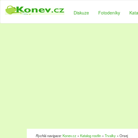
Diskuze
Fotodeníky
Kata
Rychlá navigace:
Konev.cz
»
Katalog rostlin
»
Trvalky
» Orsej