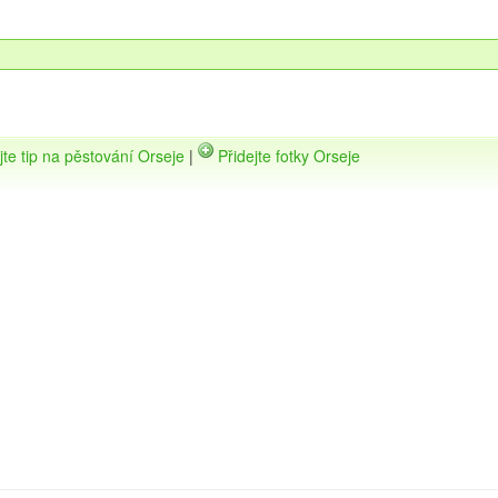
jte tip na pěstování Orseje
|
Přidejte fotky Orseje