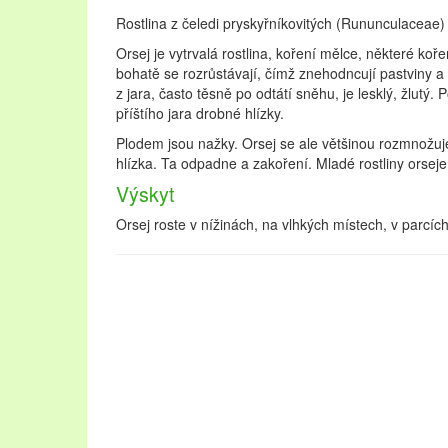
Rostlina z čeledi pryskyřníkovitých (Rununculaceae) 
Orsej je vytrvalá rostlina, koření mělce, některé koř
bohatě se rozrůstávají, čímž znehodncují pastviny a s
z jara, často těsně po odtátí sněhu, je lesklý, žlutý.
příštího jara drobné hlízky.
Plodem jsou nažky. Orsej se ale většinou rozmnožuje 
hlízka. Ta odpadne a zakoření. Mladé rostliny orseje 
Výskyt
Orsej roste v nížinách, na vlhkých místech, v parc