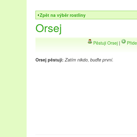
Zpět na výběr rostliny
Orsej
Pěstuji Orsej
|
Přide
Orsej pěstují:
Zatím nikdo, buďte první.