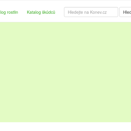
log rostlin
Katalog škůdců
Hle