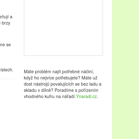
eňují a
e brzy
ine se
ístech.
Máte problém najít potřebné náčiní,
když ho nejvíce potřebujete? Máte už
dost nástrojů povalujících se bez ladu a
skladu v dílně? Poradíme s pořízením
vhodného kufru na nářadí.
Ynaradi.cz
.