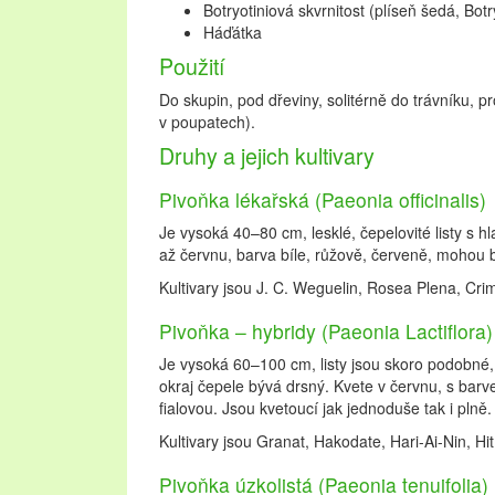
Botryotiniová skvrnitost (plíseň šedá, Botr
Háďátka
Použití
Do skupin, pod dřeviny, solitérně do trávníku, 
v poupatech).
Druhy a jejich kultivary
Pivoňka lékařská (Paeonia officinalis)
Je vysoká 40–80 cm, lesklé, čepelovité listy s 
až červnu, barva bíle, růžově, červeně, mohou b
Kultivary jsou J. C. Weguelin, Rosea Plena, Cr
Pivoňka – hybridy (Paeonia Lactiflora)
Je vysoká 60–100 cm, listy jsou skoro podobné, 
okraj čepele bývá drsný. Kvete v červnu, s bar
fialovou. Jsou kvetoucí jak jednoduše tak i plně.
Kultivary jsou Granat, Hakodate, Hari-Ai-Nin, Hi
Pivoňka úzkolistá (Paeonia tenuifolia)