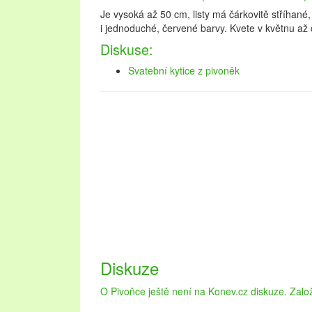
Je vysoká až 50 cm, listy má čárkovitě stříhané, 
i jednoduché, červené barvy. Kvete v květnu až 
Diskuse:
Svatební kytice z pivoněk
Diskuze
Oblast Lednicko-valtického areálu návštěvníkům
krásné zahrady. Pojďte strávit dovolenou na Led
O Pivoňce ještě není na Konev.cz diskuze. Založe
navštěvovaných městech na stránkách
ubytová