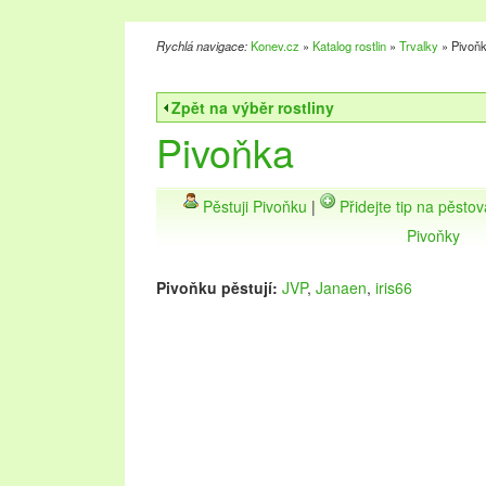
Rychlá navigace:
Konev.cz
»
Katalog rostlin
»
Trvalky
» Pivoň
Zpět na výběr rostliny
Pivoňka
Pěstuji Pivoňku
|
Přidejte tip na pěsto
Pivoňky
Pivoňku pěstují:
JVP
,
Janaen
,
iris66