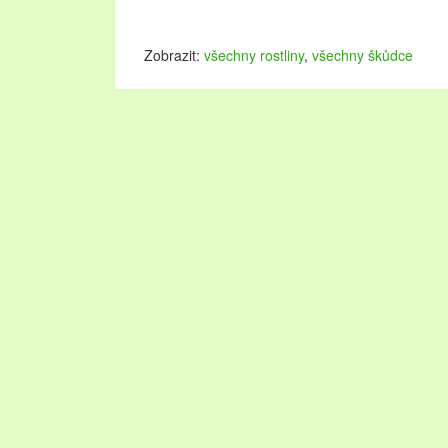
Zobrazit:
všechny rostliny
,
všechny škůdce