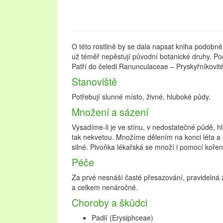
O této rostlině by se dala napsat kniha podobně
už téměř nepěstují původní botanické druhy. Poc
Patří do čeledi Ranunculaceae – Pryskyřníkovité
Stanoviště
Potřebují slunné místo, živné, hluboké půdy.
Množení a sázení
Vysadíme-li je ve stínu, v nedostatečné půdě, 
tak nekvetou. Množíme dělením na konci léta a
silné. Pivoňka lékařská se množí i pomocí kořen
Péče
Za prvé nesnáší časté přesazování, pravidelná z
a celkem nenáročné.
Choroby a škůdci
Padlí (Erysiphceae)