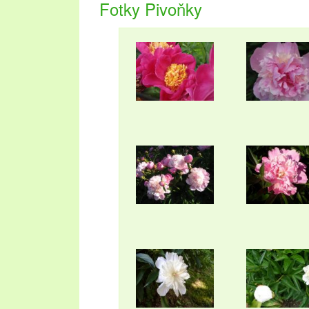
upřednostňujete přírodu a les, vyberte si
chaty 
Fotky Pivoňky
Dovolená v této lokalitě se vyplatí v každém ro
vinobraní.