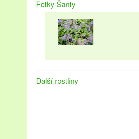
upřednostňujete přírodu a les, vyberte si
chaty k pro
Fotky Šanty
Dovolená v této lokalitě se vyplatí v každém ročním 
vinobraní.
Další rostliny