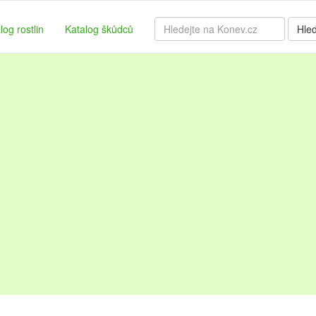
log rostlin
Katalog škůdců
Hle