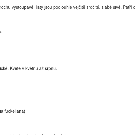
chu vystoupavé, listy jsou podlouhle vejčitě srdčité, slabě sivé. Patří 
o.
tické. Kvete v květnu až srpnu.
ia fuckeliana)