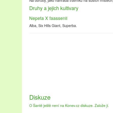
Na obruby, jako náhrada trávníku na suších místech,
Druhy a jejich kultivary
Nepeta X faassenii
Alba, Six Hills Giant, Superba.
Diskuze
Oblast Lednicko-valtického areálu návštěvníkům nab
krásné zahrady. Pojďte strávit dovolenou na Lednicko
O Šantě ještě není na Konev.cz diskuze. Založe ji.
navštěvovaných městech na stránkách
ubytování L