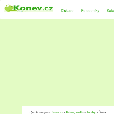
Diskuze
Fotodeníky
Kata
Rychlá navigace:
Konev.cz
»
Katalog rostlin
»
Trvalky
» Šanta