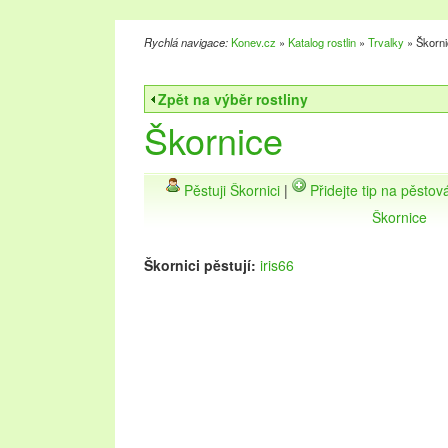
Rychlá navigace:
Konev.cz
»
Katalog rostlin
»
Trvalky
» Škorni
Zpět na výběr rostliny
Škornice
Pěstuji Škornici
|
Přidejte tip na pěstov
Škornice
Škornici pěstují:
iris66