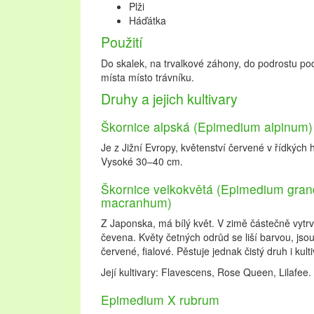
Plži
Háďátka
Použití
Do skalek, na trvalkové záhony, do podrostu pod
místa místo trávníku.
Druhy a jejich kultivary
Škornice alpská (Epimedium alpinum)
Je z Jižní Evropy, květenství červené v řídkýc
Vysoké 30–40 cm.
Škornice velkokvětá (Epimedium gran
macranhum)
Z Japonska, má bílý květ. V zimě částečně vytrv
čevena. Květy četných odrůd se liší barvou, jsou 
červené, fialové. Pěstuje jednak čistý druh i kulti
Její kultivary: Flavescens, Rose Queen, Lilafee.
Epimedium X rubrum