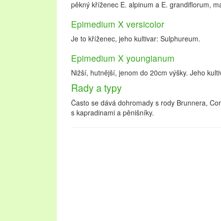
pěkný kříženec E. alpinum a E. grandiflorum, má
Epimedium X versicolor
Je to kříženec, jeho kultivar: Sulphureum.
Epimedium X youngianum
Nižší, hutnější, jenom do 20cm výšky. Jeho kul
Rady a typy
Často se dává dohromady s rody Brunnera, Coryd
s kapradinami a pěnišníky.