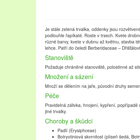
Je stále zelená trvalka, oddenky jsou rozvětvené
podlouhle řapíkaté. Roste v trsech. Kvete drob
různé barvy, kvete v dubnu až květnu, stavba té
lehce. Patří do čeledi Berberidaceae – Dřišťálovi
Stanoviště
Požaduje chráněné stanoviště, polostinné až sti
Množení a sázení
Množí se dělením na jaře, původní druhy seme
Péče
Pravidelná zálivka, hnojení, kypření, popřípad
jiné trvalky.
Choroby a škůdci
Padlí (Erysiphceae)
Botryotiniová skvrnitost (plíseň šedá, Botr