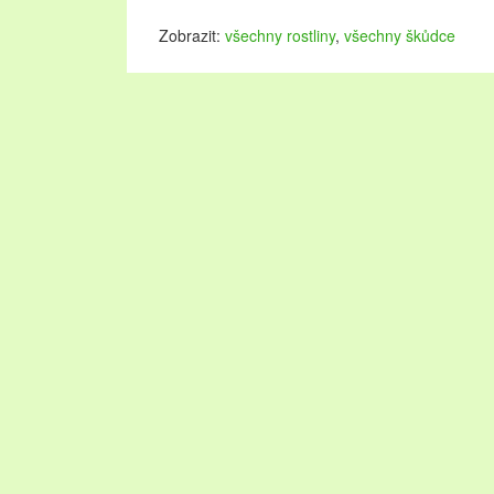
Zobrazit:
všechny rostliny
,
všechny škůdce