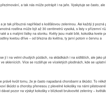
přezimování, a tak nás může potrápit i na jaře. Vyskytuje se často, ale
 a je tak příbuzná například s košťálovou zeleninou. Asi každý ji pozná
motná rostlina může být až 30 centimetrů vysoká, s listy v přízemní růž
naté a s malými lístky na stonku. Květy jsou malé bílé, kokoška kvete p
rostliny kvetou dříve – od března do května, ty jarní potom v červnu a
e jí i na velmi chudých půdách, na skládkách i na sídlištích, ale jako pl
e sklenících. Více se rozšiřuje ve víceletých plodinách, kde se uplatní 
 právě kvůli tomu, že je často napadaná chorobami a škůdci. To někd
koví škůdci a choroby přenesou z plevelné kokošky na námi pěstované
i dávat pozor na výskyt kokošky v blízkosti brukvovité zeleniny – květák