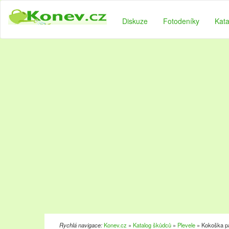
Diskuze
Fotodeníky
Kata
Rychlá navigace:
Konev.cz
»
Katalog škůdců
»
Plevele
» Kokoška pa