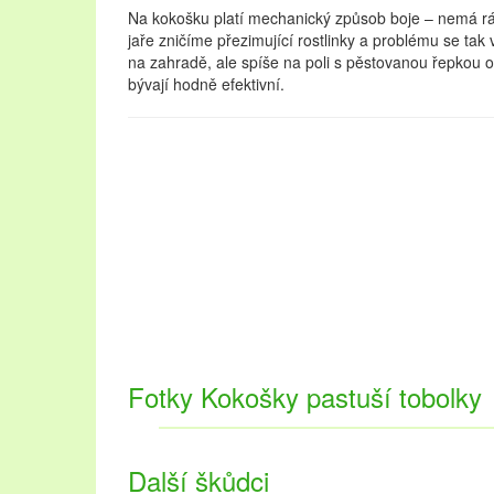
Na kokošku platí mechanický způsob boje – nemá r
jaře zničíme přezimující rostlinky a problému se ta
na zahradě, ale spíše na poli s pěstovanou řepkou ole
bývají hodně efektivní.
Fotky Kokošky pastuší tobolky
Oblast Lednicko-valtického areálu návštěvníkům nab
krásné zahrady. Pojďte strávit dovolenou na Lednicko
navštěvovaných městech na stránkách
ubytování L
upřednostňujete přírodu a les, vyberte si
chaty k pro
Další škůdci
Dovolená v této lokalitě se vyplatí v každém ročním 