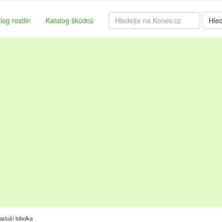
log rostlin
Katalog škůdců
Hle
stuší tobolka