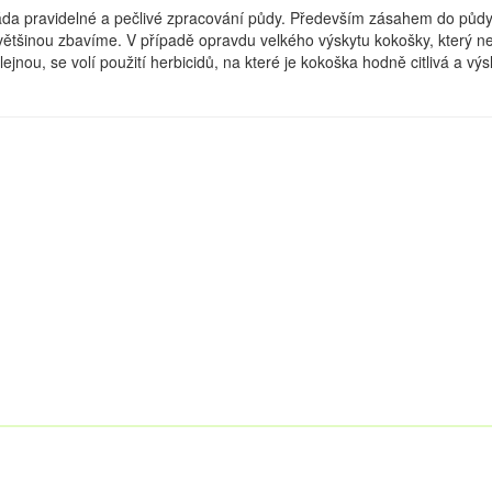
áda pravidelné a pečlivé zpracování půdy. Především zásahem do půd
k většinou zbavíme. V případě opravdu velkého výskytu kokošky, který n
jnou, se volí použití herbicidů, na které je kokoška hodně citlivá a výs
ízí množství historických památek, malebné parky i
-valtický areál. Ubytovat se můžete v nejvíce
ednice nebo
ubytování Valtice. Pokud před zahradami
nájmu na okraji lesa v klidném a tichém prostředí.
období a zvláště na podzim, kdy zde probíhají