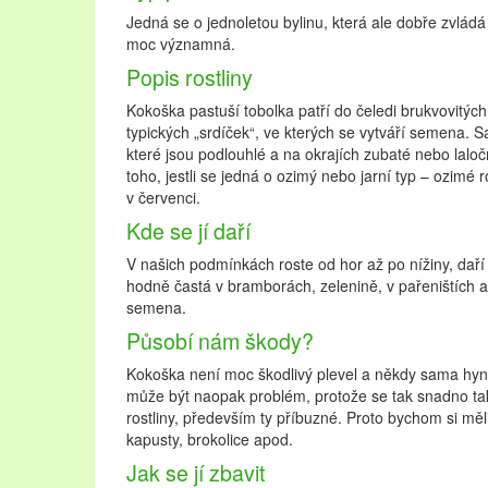
Jedná se o jednoletou bylinu, která ale dobře zvládá 
moc významná.
Popis rostliny
Kokoška pastuší tobolka patří do čeledi brukvovitých
typických „srdíček“, ve kterých se vytváří semena. Sa
které jsou podlouhlé a na okrajích zubaté nebo laloč
toho, jestli se jedná o ozimý nebo jarní typ – ozimé 
v červenci.
Kde se jí daří
V našich podmínkách roste od hor až po nížiny, daří s
hodně častá v bramborách, zelenině, v pařeništích a v
semena.
Působí nám škody?
Kokoška není moc škodlivý plevel a někdy sama hyne
může být naopak problém, protože se tak snadno ta
rostliny, především ty příbuzné. Proto bychom si měl
kapusty, brokolice apod.
Jak se jí zbavit