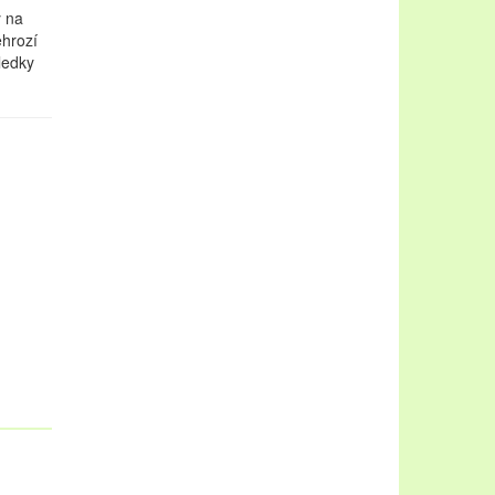
y na
ehrozí
ledky