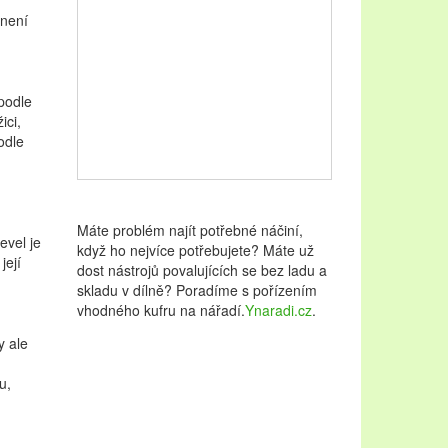
 není
 podle
ici,
odle
Máte problém najít potřebné náčiní,
evel je
když ho nejvíce potřebujete? Máte už
její
dost nástrojů povalujících se bez ladu a
skladu v dílně? Poradíme s pořízením
vhodného kufru na nářadí.
Ynaradi.cz
.
y ale
u,