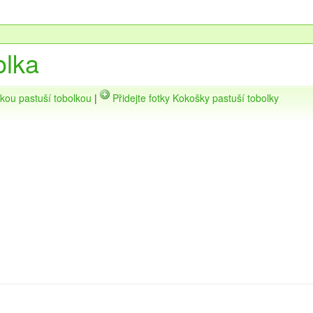
olka
škou pastuší tobolkou
|
Přidejte fotky Kokošky pastuší tobolky