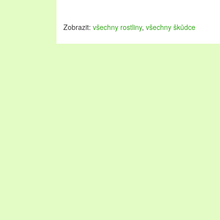
Zobrazit:
všechny rostliny
,
všechny škůdce