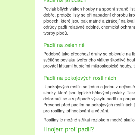
Povlak bílých vláken houby na spodní straně lis
dobře, protože listy se při napadení chorobu kro
plodech, které jsou pak matné a ztrácejí na kval
odrůdy padlí relativně odolné, chemická ochra
tvorby plodů.
Padlí na zelenině
Podobně jako předchozí druhy se objevuje na li
světlého povlaku tvořeného vlákny škodlivé ho
provádí látkami hubícími mikroskopické houby, tz
Padlí na pokojových rostlinách
U pokojových rostlin se jedná o jednu z nejčastě
stonky, které jsou typické bělavými povlaky. Tako
deformují se a v případě výskytu padlí na poupa
Prevencí před padlím na pokojových rostlinách j
pro rostliny, přihnojování a větrání.
Rostliny je možné stříkat roztokem modré skali
Hnojem proti padlí?