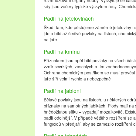
rozmnožovaní orgány houby. Vyskytuje se často
kdy jsou večery typické výskytem rosy. Chemic
Padlí na jetelovinách
Škodí tam, kde pěstujeme záměrně jeteloviny na
jde o bílé až šedivé povlaky na listech, chemick
na jaře.
Padlí na kmínu
Příznakem jsou opět bílé povlaky na všech část
vznik scvrklých, zaschlých a tím znehodnocen
Ochrana chemickým postřikem se musí provést u
jaře šíří velmi rychle a nebezpečně
Padlí na jabloni
Bělavé povlaky jsou na listech, u některých odrů
příznaky na samotných jablkách. Plody mají na
hnědožlutou síťku – vypadají mozaikovitě. Existuj
padlí odolnější. V případě většího rozšíření se a
fungicidů v předjaří, aby se zamezilo rozšíření 
Padlí na jahodách