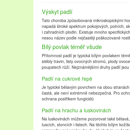
Výskyt padlí
Tato choroba způsobovaná mikroskopickými hou
napadá široké spektrum pokojových, polních, s
i zahradních plodin. Existuje mnoho specifických
nesou název podle nejčastěji poškozované rostli
Bílý povlak téměř všude
Přítomnost padlí je typická bílým povlakem téměř
stébly travin, listy ovocných stromů, plody ovoce
poupatech růží. Nejznámějšími druhy padlí jsou 
Padlí na cukrové řepě
Je typické bělavým povrchem na obou stranách l
častá, ale není extrémně nebezpečná. Pro och
ochrana postřikem fungicidů
Padlí na hrachu a luskovinách
Na luskovinách můžeme pozorovat také bělavá,
luscích, stoncích i listech. Na těchto bílým koží