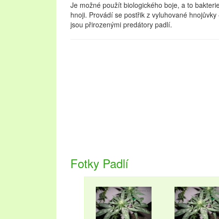
Je možné použít biologického boje, a to bakte
hnoji. Provádí se postřik z vyluhované hnojůvky 
jsou přirozenými predátory padlí.
Fotky Padlí
Oblast Lednicko-valtického areálu návštěvníkům
krásné zahrady. Pojďte strávit dovolenou na Led
navštěvovaných městech na stránkách
ubytová
upřednostňujete přírodu a les, vyberte si
chaty 
Dovolená v této lokalitě se vyplatí v každém ro
vinobraní.