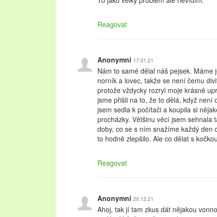
To jako velký problém ale nevídím.
Reagovat
Anonymni
17.01.21
Nám to samé dělal náš pejsek. Máme je
norník a lovec, takže se není čemu divi
protože vždycky rozryl moje krásně u
jsme přišli na to, že to dělá, když není
jsem sedla k počítači a koupila si nějak
procházky. Většinu věcí jsem sehnala 
doby, co se s ním snažíme každý den c
to hodně zlepšilo. Ale co dělat s kočko
Reagovat
Anonymni
20.12.21
Ahoj, tak jí tam zkus dát nějakou vonno