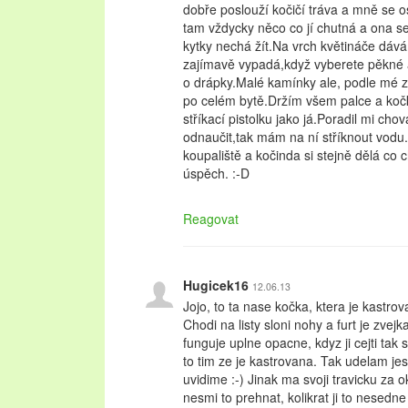
dobře poslouží kočičí tráva a mně se os
tam vždycky něco co jí chutná a ona se
kytky nechá žít.Na vrch květináče dáv
zajímavě vypadá,když vyberete pěkné 
o drápky.Malé kamínky ale, podle mé 
po celém bytě.Držím všem palce a koč
stříkací pistolku jako já.Poradil mi chov
odnaučit,tak mám na ní stříknout vo
koupaliště a kočinda si stejně dělá co 
úspěch. :-D
Reagovat
Hugicek16
12.06.13
Jojo, to ta nase kočka, ktera je kastro
Chodi na listy sloni nohy a furt je zvejka
funguje uplne opacne, kdyz ji cejti tak 
to tim ze je kastrovana. Tak udelam je
uvidime :-) Jinak ma svoji travicku za
nesmi to prehnat, kolikrat ji to nesedne