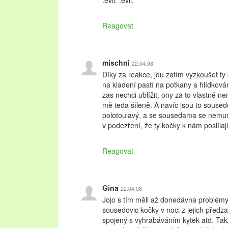
:evil: :evil:
Reagovat
mischni
22.04.08
Díky za reakce, jdu zatím vyzkoušet ty
na kladení pastí na potkany a hlídková
zas nechci ublížit, ony za to vlastně ne
mě teda šíleně. A navíc jsou to soused
polotoulavý, a se sousedama se nemu
v podezření, že ty kočky k nám poslílají… 
Reagovat
Gina
22.04.08
Jojo s tím měli až donedávna problémy 
sousedovic kočky v noci z jejich předz
spojený s vyhrabáváním kytek atd. Tak