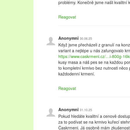
problémy. Konečně jsme našli kvalitní 
Reagovat
Anonymni
30.06.25
Když jsme přecházeli z granulí na konze
variant a nejlépe u nás zafungovalo kr
https://www.caskrmeni.cz/…i-800g-16k
kusy masa a náš pes se na každou porci
to kompletní krmivo bez nutnosti něco p
každodenní krmení.
Reagovat
Anonymni
01.10.25
Pokud hledáte kvalitní a cenově dostupn
za to podívat se na krmivo kuřecí steh
Časkrmeni. Já osobně mám zkušenost,