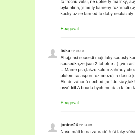
to trochu větší, ne uplně ty malinký, ab
byla hlína, jsme ty kameny rozhrnuli (b
kočky už se tam od té doby neukázaly 
Reagovat
liška
22.04.08
Ahoj,naši sousedi mají taky spousty koč
sousedka,že jsou 2 těhotné :-) ,vím asi 
…Máme psa,takže kolem zahrady chodí
plotem se aspoň rozmnožují a děsně ječí
Ale do záhonů nechodí,ani do kůry,tak
osvědčil.A boudu bych mu dala k těm kv
Reagovat
janine24
22.04.08
Naše máti to na zahradě řeší taky vě