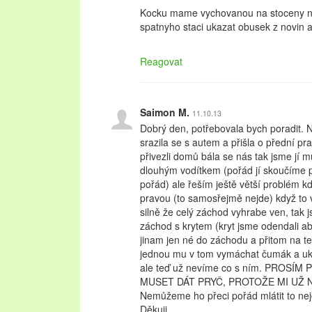
Kocku mame vychovanou na stoceny no
spatnyho staci ukazat obusek z novin a u
Reagovat
Saimon M.
11.10.13
Dobrý den, potřebovala bych poradit.
srazila se s autem a přišla o přední pr
přivezli domů bála se nás tak jsme jí mu
dlouhým vodítkem (pořád jí skoučíme p
pořád) ale řeším ještě větší problém k
pravou (to samosřejmě nejde) když to v
silně že celý záchod vyhrabe ven, tak j
záchod s krytem (kryt jsme odendali ab
jinam jen né do záchodu a přitom na te
jednou mu v tom vymáchat čumák a ukáz
ale teď už nevíme co s ním. PROS
MUSET DÁT PRYČ, PROTOŽE MI UŽ N
Nemůžeme ho přeci pořád mlátit to nej
Děkuji…