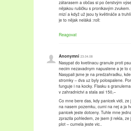
zátarasem a občas si po čerstvým výs
nějakou rušičku s pronikavým zvukem.
mizí a když už jsou ty květináče a truhl
je to nějak neláká :roll:
Reagovat
Anonymni
23.04.08
Nasypat do kvetinacu granule proti ps
necim nezavadnym napustene a je to o
Nasypali jsme je na predzahradku, kde 
stromky – dva uz byly polospalene. Por
funguje i na kocky. Flasku s granulema
v zahradnictvi a stala asi 150,–
Co mne bere das, kdy panicek vidi, ze
na nasem pozemku, cumi na nej a ja ho 
panicek jeste dotceny. Tuhle mne jedn
zprazila pohledem, ze jsem ji rekla, ze
plot – cumela jeste vic..