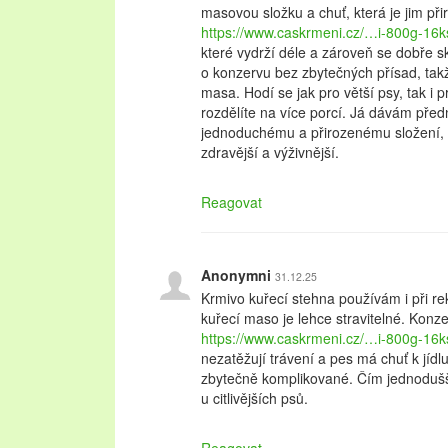
masovou složku a chuť, která je jim př
https://www.caskrmeni.cz/…i-800g-16k
které vydrží déle a zároveň se dobře skl
o konzervu bez zbytečných přísad, tak
masa. Hodí se jak pro větší psy, tak i
rozdělíte na více porcí. Já dávám pře
jednoduchému a přirozenému složení, p
zdravější a výživnější.
Reagovat
Anonymni
31.12.25
Krmivo kuřecí stehna používám i při re
kuřecí maso je lehce stravitelné. Konze
https://www.caskrmeni.cz/…i-800g-16k
nezatěžují trávení a pes má chuť k jídlu
zbytečně komplikované. Čím jednodušší
u citlivějších psů.