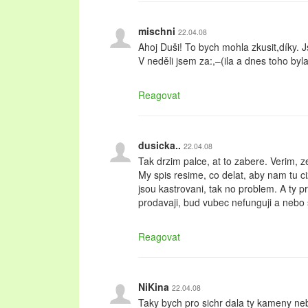
mischni
22.04.08
Ahoj Duši! To bych mohla zkusit,díky. 
V neděli jsem za:,–(ila a dnes toho byl
Reagovat
dusicka..
22.04.08
Tak drzim palce, at to zabere. Verim, z
My spis resime, co delat, aby nam tu ci
jsou kastrovani, tak no problem. A ty 
prodavaji, bud vubec nefunguji a nebo sm
Reagovat
NiKina
22.04.08
Taky bych pro sichr dala ty kameny neb