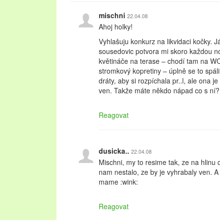
mischni
22.04.08
Ahoj holky!
Vyhlašuju konkurz na likvidaci kočky. J
sousedovic potvora mi skoro každou n
květináče na terase – chodí tam na WC
stromkový kopretiny – úplně se to spá
dráty, aby si rozpíchala pr..l, ale ona j
ven. Takže máte někdo nápad co s ní?
Reagovat
dusicka..
22.04.08
Mischni, my to resime tak, ze na hlin
nam nestalo, ze by je vyhrabaly ven. A
mame :wink:
Reagovat