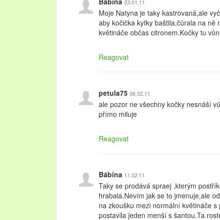
Bábina
23.01.11
Moje Natyna je taky kastrovaná,ale vy
aby kočička kytky baštila,čůrala na ně n
květináče občas citronem.Kočky tu vůni
Reagovat
petula75
06.02.11
ale pozor ne všechny kočky nesnáší vůn
přímo miluje
Reagovat
Bábina
11.02.11
Taky se prodává spraej ,kterým postřík
hrabala.Nevím jak se to jmenuje,ale o
na zkoušku mezi normální květináče s
postavila jeden menší s šantou.Ta roste