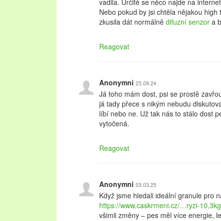
vadila. Určitě se něco najde na interne
Nebo pokud by jsi chtěla nějakou high 
zkusila dát normálně
difuzní senzor
a b
Reagovat
Anonymni
25.09.24
Já toho mám dost, psi se prostě zavřo
já tady přece s nikým nebudu diskutovat
líbí nebo ne. Už tak nás to stálo dost 
vytočená.
Reagovat
Anonymni
03.03.25
Když jsme hledali ideální granule pro n
https://www.caskrmeni.cz/…ryzi-10,3kg
všimli změny – pes měl více energie, lep