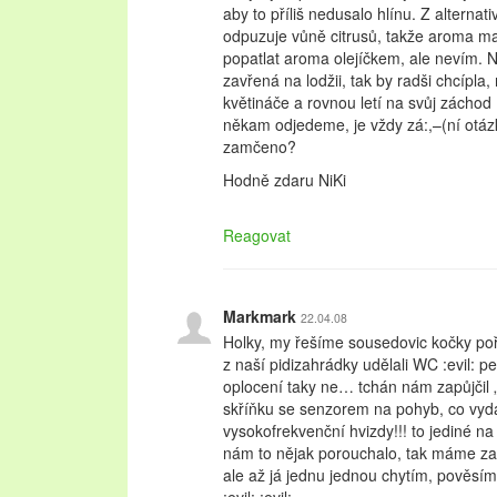
aby to příliš nedusalo hlínu. Z alterna
odpuzuje vůně citrusů, takže aroma ma
popatlat aroma olejíčkem, ale nevím. 
zavřená na lodžii, tak by radši chcípla
květináče a rovnou letí na svůj záchod :
někam odjedeme, je vždy zá:,–(ní otázk
zamčeno?
Hodně zdaru NiKi
Reagovat
Markmark
22.04.08
Holky, my řešíme sousedovic kočky pořá
z naší pidizahrádky udělali WC :evil: 
oplocení taky ne… tchán nám zapůjčil 
skříňku se senzorem na pohyb, co vyd
vysokofrekvenční hvizdy!!! to jediné na 
nám to nějak porouchalo, tak máme za
ale až já jednu jednou chytím, pověsím 