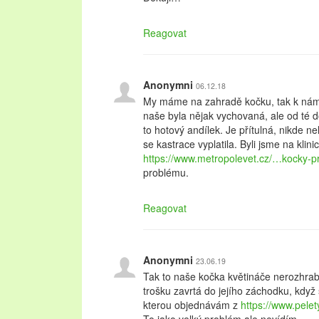
Reagovat
Anonymni
06.12.18
My máme na zahradě kočku, tak k nám 
naše byla nějak vychovaná, ale od té do
to hotový andílek. Je přítulná, nikde 
se kastrace vyplatila. Byli jsme na klini
https://www.metropolevet.cz/…kocky-p
problému.
Reagovat
Anonymni
23.06.19
Tak to naše kočka květináče nerozhra
trošku zavrtá do jejího záchodku, když
kterou objednávám z
https://www.pele