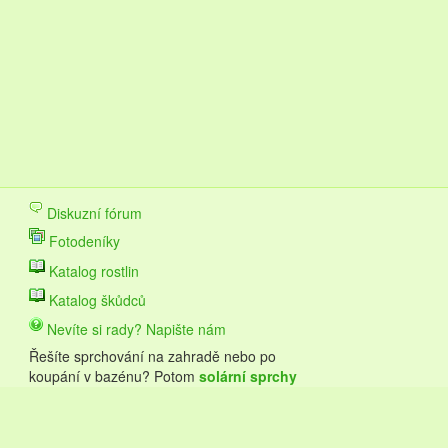
Diskuzní fórum
Fotodeníky
Katalog rostlin
Katalog škůdců
Nevíte si rady? Napište nám
Řešíte sprchování na zahradě nebo po
koupání v bazénu? Potom
solární sprchy
Hawaj budou pro vás to pravé.
© 2019 Konev.cz,
Napište nám
|
Podmínky užití
|
Cookies
|
Rekla