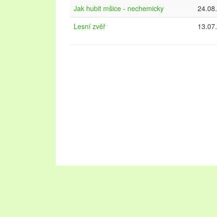
Jak hubit mšice - nechemicky
24.08
Lesní zvěř
13.07
Oblast Lednicko-valtického areálu návštěvníkům
krásné zahrady. Pojďte strávit dovolenou na Led
navštěvovaných městech na stránkách
ubytová
upřednostňujete přírodu a les, vyberte si
chaty 
Dovolená v této lokalitě se vyplatí v každém ro