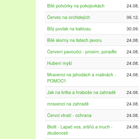
Bílé potvůrky na pokojovkách
24.08
Červec na orchidejích
06.12
Bílý povlak na kaktusu
30.09
Bílé skvrny na listech javoru
24.08
Červení pavoučci - prosím, poraďte
24.08
Hubení myší
24.08
Mravenci na jahodách a malinách -
24.08
POMOC!!
Jak na krtka a hraboše na zahradě
24.08
mravenci na zahradě
24.08
Červci vlnatí - ochrana
24.08
Biolit - Lapač vos, sršňů a much -
24.08
zkušenosti